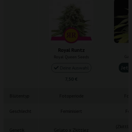
Royal Runtz
Gan
Royal Queen Seeds
Jetz
Deine Auswahl
7,50 €
5
Blütentyp
Fotoperiode
Fot
Geschlecht
Feminisiert
Fem
(Zkittle
Genetik
Gelato x Zkittlez