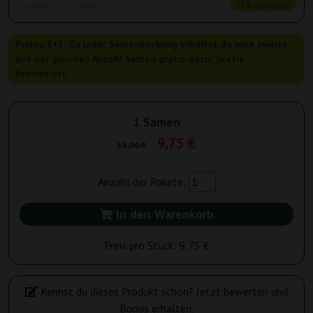
Versand in 3-7 Tagen
25% günstiger
Promo 1+1: Zu jeder Samenpackung erhältst du eine zweite
mit der gleichen Anzahl Samen gratis dazu! Gratis
feminisiert.
1 Samen
9,75 €
13,00 €
Anzahl der Pakete:
In den Warenkorb
Preis pro Stück:
9,75 €
Kennst du dieses Produkt schon? Jetzt bewerten und
Bonus erhalten.