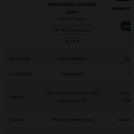
Watermelon Zkittlez
Jealousy 
Auto
Gan
Barney's Farm
Jetz
Deine Auswahl
4
9,75 €
Blütentyp
Automatisch
Aut
Geschlecht
Feminisiert
Fem
Watermelon Zkittlez x BF
Jealou
Genetik
Super Auto #1
Zkit
Spezies
Hauptsächlich Indica
Hauptsä