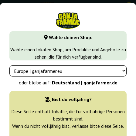
0
GanjaFarmer.de
Cannabissorten
Watermelon
Watermel
Wähle deinen Shop:
Watermelon Zkittlez Auto Barney's
Wähle einen lokalen Shop, um Produkte und Angebote zu
Farm
sehen, die für dich verfügbar sind.
-25%
+ Extras
oder bleibe auf:
Deutschland | ganjafarmer.de
Bist du volljährig?
Diese Seite enthält Inhalte, die für volljährige Personen
bestimmt sind.
Wenn du nicht volljährig bist, verlasse bitte diese Seite.