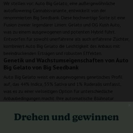
Wir stellen vor: Auto Big Gelato, eine außergewöhnliche
autoflowering Cannabisvariante, entwickelt von der
renommierten Big Seedbank. Diese hochwertige Sorte ist eine
Fusion zweier legendärer Linien: Gelato und OG Kush Auto,
was zu einem ausgewogenen und potenten Hybrid führt.
Entworfen für sowohl unerfahrene als auch erfahrene Züchter,
kombiniert Auto Big Gelato die Leichtigkeit des Anbaus mit
beeindruckenden Erträgen und robusten Effekten.
Genetik und Wachstumseigenschaften von Auto
Big Gelato von Big Seedbank
Auto Big Gelato weist ein ausgewogenes genetisches Profil
auf, das 44% Indica, 55% Sativa und 1% Ruderalis umfasst,
was es zu einer vielseitigen Option für unterschiedliche
Anbaubedingungen macht. Ihre automatische Blühnatur
erleichtert einen problemlosen Prozess von der Keimung bis
zur Ernte, typischerweise innerhalb eines schnellen
Zeitrahmens von nur 8 Wochen. Diese Zeiteffizienz, gepaart
mit ihrem autoflowering Merkmal, macht sie zur idealen Wahl