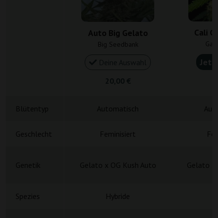
Cali G
Auto Big Gelato
Gan
Big Seedbank
Jetz
Deine Auswahl
20,00 €
4
Blütentyp
Automatisch
Aut
Geschlecht
Feminisiert
Fem
Genetik
Gelato x OG Kush Auto
Gelato x
Spezies
Hybride
H