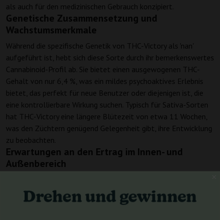
als auch für den medizinischen Gebrauch konzipiert.
Genetische Zusammensetzung und
Wachstumsmerkmale
Während die spezifische Genetik von THC-Victory als 'nan'
aufgeführt ist, hebt sich diese Sorte durch ihr bemerkenswertes
Cannabinoid-Profil ab. Sie bietet einen ausgewogenen THC-
Gehalt von nur 6,4 %, was ein mildes psychoaktives Erlebnis
bietet, das perfekt für neue Benutzer oder diejenigen ist, die
eine kontrollierbare Wirkung suchen. Typisch für Sativa-Sorten
hat THC-Victory eine längere Blütezeit von etwa 11 Wochen,
was den Züchtern genügend Gelegenheit gibt, ihre Entwicklung
zu beobachten.
Erwartungen an den Ertrag im Innen- und
Außenbereich
Aufgrund ihrer photoperiodischen Natur gedeiht THC-Victory in
kontrollierten Innenräumen, obwohl spezifische Ertragsdaten
als 'nan' angegeben sind. Allgemein können Sativa-Sorten eine
gesunde Menge an Blüten produzieren, wenn sie unter