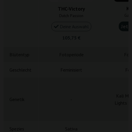
Ka
THC-Victory
Gan
Dutch Passion
Jetz
Deine Auswahl
105,75 €
4
Blütentyp
Fotoperiode
Fot
Geschlecht
Feminisiert
Fem
Kali Mi
Genetik
-
Lights x
Spezies
Sativa
S