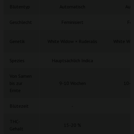
Blütentyp
Automatisch
Aut
Geschlecht
Feminisiert
Fem
Genetik
White Widow × Ruderalis
White Wid
Spezies
Hauptsächlich Indica
H
Von Samen
bis zur
9-10 Wochen
10-1
Ernte
Blütezeit
-
THC-
15-20 %
Gehalt