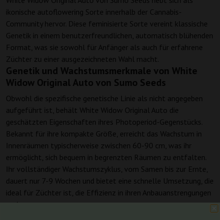
White Widow Original Auto von Sumo Seeds hebt sich als
ikonische autoflowering Sorte innerhalb der Cannabis-
Community hervor. Diese feminisierte Sorte vereint klassische
Genetik in einem benutzerfreundlichen, automatisch blühenden
Format, was sie sowohl für Anfänger als auch für erfahrene
Züchter zu einer ausgezeichneten Wahl macht.
Genetik und Wachstumsmerkmale von White
Widow Original Auto von Sumo Seeds
Obwohl die spezifische genetische Linie als nicht angegeben
aufgeführt ist, behält White Widow Original Auto die
geschätzten Eigenschaften ihres Photoperiod-Gegenstücks.
Bekannt für ihre kompakte Größe, erreicht das Wachstum in
Innenräumen typischerweise zwischen 60-90 cm, was ihr
ermöglicht, sich bequem in begrenzten Räumen zu entfalten.
Ihr vollständiger Wachstumszyklus, vom Samen bis zur Ernte,
dauert nur 7-9 Wochen und bietet eine schnelle Umsetzung, die
ideal für Züchter ist, die Effizienz in ihren Anbauanstrengungen
suchen.
Ertrag von White Widow Original Auto von Sumo