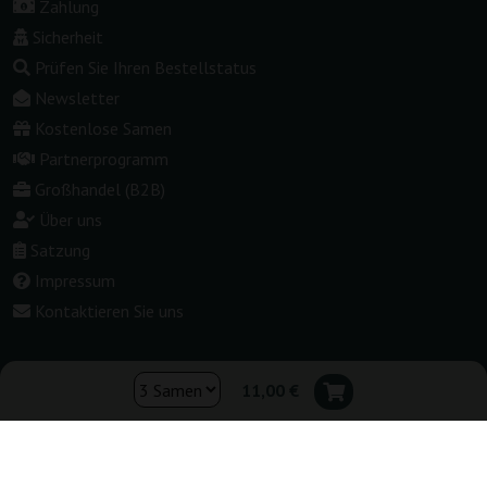
Zahlung
Sicherheit
Prüfen Sie Ihren Bestellstatus
Newsletter
Kostenlose Samen
Partnerprogramm
Großhandel (B2B)
Über uns
Satzung
Impressum
Kontaktieren Sie uns
11,00 €
Shop wechseln:
▾
Deutschland