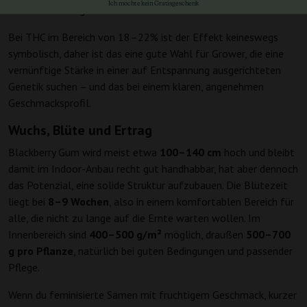
Ich möchte kein Gratisgeschenk
Schubs bevorzugen.
Bei THC im Bereich von 18–22% ist der Effekt keineswegs
symbolisch, daher ist das eine gute Wahl für Grower, die eine
vernünftige Stärke in einer auf Entspannung ausgerichteten
Genetik suchen – und das bei einem klaren, angenehmen
Geschmacksprofil.
Wuchs, Blüte und Ertrag
Blackberry Gum wird meist etwa
100–140 cm
hoch und bleibt
damit im Indoor-Anbau recht gut handhabbar, hat aber dennoch
das Potenzial, eine solide Struktur aufzubauen. Die Blütezeit
liegt bei
8–9 Wochen
, also in einem komfortablen Bereich für
alle, die nicht zu lange auf die Ernte warten wollen. Im
Innenbereich sind
400–500 g/m²
möglich, draußen
500–700
g pro Pflanze
, natürlich bei guten Bedingungen und passender
Pflege.
Wenn du feminisierte Samen mit fruchtigem Geschmack, kurzer