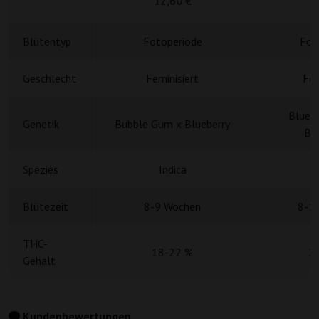
12,60 €
4
Blütentyp
Fotoperiode
Fot
Geschlecht
Feminisiert
Fem
Blue 
Genetik
Bubble Gum x Blueberry
Bla
Spezies
Indica
Blütezeit
8-9 Wochen
8-1
THC-
18-22 %
2
Gehalt
Kundenbewertungen