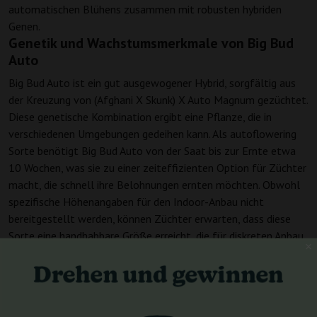
automatischen Blühens zusammen mit robusten hybriden
Genen.
Genetik und Wachstumsmerkmale von Big Bud
Auto
Big Bud Auto ist ein gut ausgewogener Hybrid, sorgfältig aus
der Kreuzung von (Afghani X Skunk) X Auto Magnum gezüchtet.
Diese genetische Kombination ergibt eine Pflanze, die in
verschiedenen Umgebungen gedeihen kann. Als autoflowering
Sorte benötigt Big Bud Auto von der Saat bis zur Ernte etwa
10 Wochen, was sie zu einer zeiteffizienten Option für Züchter
macht, die schnell ihre Belohnungen ernten möchten. Obwohl
spezifische Höhenangaben für den Indoor-Anbau nicht
bereitgestellt werden, können Züchter erwarten, dass diese
Sorte eine handhabbare Größe erreicht, die für diskreten Anbau
und platzbeschränkte Indoor-Setups geeignet ist. Big Bud Auto
zeichnet sich durch ihr beeindruckendes Ertragspotenzial im
Innenbereich aus, das als „sehr groß“ eingestuft wird und
reichhaltige Ernten verspricht.