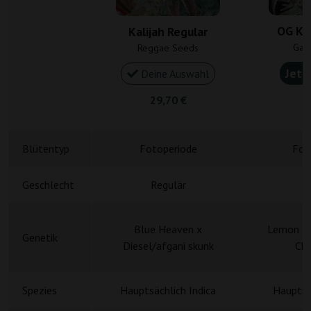
OG Ku
Kalijah Regular
Gan
Reggae Seeds
Jetz
Deine Auswahl
29,70 €
4
Blütentyp
Fotoperiode
Fot
Geschlecht
Regulär
R
Blue Heaven x
Lemon Th
Genetik
Diesel/afgani skunk
Ch
Spezies
Hauptsächlich Indica
Hauptsä