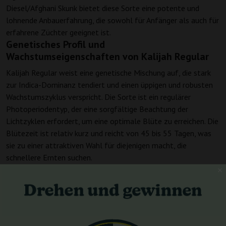
Diesel/Afghani Skunk bietet diese Sorte eine potente und
lohnende Anbauerfahrung, die sowohl für Anfänger als auch für
erfahrene Züchter geeignet ist.
Genetisches Profil und
Wachstumseigenschaften von Kalijah Regular
Kalijah Regular weist eine genetische Mischung auf, die stark
zur Indica-Dominanz tendiert und einen üppigen und robusten
Wachstumszyklus verspricht. Die Sorte ist ein regulärer
Photoperiodentyp, der eine sorgfältige Beachtung der
Lichtzyklen erfordert, um eine optimale Blüte zu erreichen. Die
Blütezeit ist relativ kurz und reicht von 45 bis 55 Tagen, was
sie zu einer attraktiven Wahl für diejenigen macht, die
schnellere Ernten suchen.
Ertrag und Anbau-Insights für Kalijah Regular
von Reggae Seeds
Indoor zeigt Kalijah Regular beeindruckende Erträge von etwa
300-400 g/m², während Außenanbauer großzügige Ernten von
500 bis 700 Gramm pro Pflanze erwarten können. Ihre