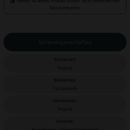
Kennst du dieses Produkt schon? Jetzt bewerten und
Bonus erhalten.
Sorteneigenschaften
Sortenart:
Regulär
Blütentyp:
Fotoperiode
Geschlecht:
Regulär
Genetik:
Blue Heaven x Diesel/afgani skunk