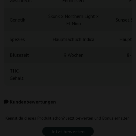
Geschlecht
Feminisiert
Fem
Skunk x Northern Light x
Genetik
Sunset Sh
El Niño
Spezies
Hauptsächlich Indica
Hauptsä
Blütezeit
9 Wochen
8-1
THC-
-
2
Gehalt
Kundenbewertungen
Kennst du dieses Produkt schon? Jetzt bewerten und Bonus erhalten.
Jetzt bewerten