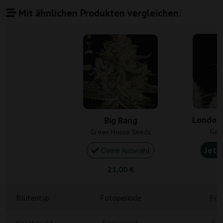
Mit ähnlichen Produkten vergleichen:
London
Big Bang
Gan
Green House Seeds
Jetz
Deine Auswahl
21,00 €
5
Blütentyp
Fotoperiode
Fot