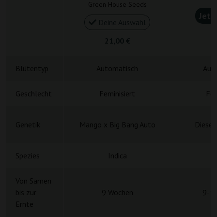
Green House Seeds
Jetz
Deine Auswahl
4
21,00 €
Blütentyp
Automatisch
Aut
Geschlecht
Feminisiert
Fem
Genetik
Mango x Big Bang Auto
Diesel
Spezies
Indica
Von Samen
bis zur
9 Wochen
9-1
Ernte