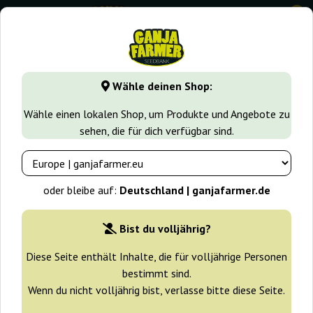
0
GanjaFarmer.de
Samen arten
Indica samen
Sweet Man
Wähle deinen Shop:
Sweet Mango Automatic Green
Wähle einen lokalen Shop, um Produkte und Angebote zu
House Seeds
sehen, die für dich verfügbar sind.
-25%
+ Extras
oder bleibe auf:
Deutschland | ganjafarmer.de
Bist du volljährig?
Diese Seite enthält Inhalte, die für volljährige Personen
bestimmt sind.
Wenn du nicht volljährig bist, verlasse bitte diese Seite.