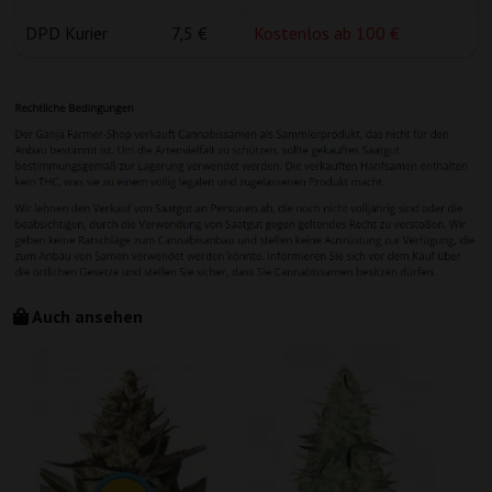
DPD Kurier
7,5 €
Kostenlos ab 100 €
Auch ansehen
L