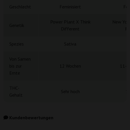
Geschlecht
Feminisiert
Fem
Power Plant X Think
New York
Genetik
Different
Ru
Spezies
Sativa
S
Von Samen
bis zur
12 Wochen
11-1
Ernte
THC-
Sehr hoch
1
Gehalt
Kundenbewertungen