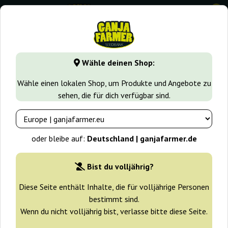
0
GanjaFarmer.de
Samen arten
Sativa samen
Auto Powe
Wähle deinen Shop:
Auto Power Plant Dutch Passion
Wähle einen lokalen Shop, um Produkte und Angebote zu
sehen, die für dich verfügbar sind.
-25%
+ Extras
oder bleibe auf:
Deutschland | ganjafarmer.de
Bist du volljährig?
Diese Seite enthält Inhalte, die für volljährige Personen
bestimmt sind.
Wenn du nicht volljährig bist, verlasse bitte diese Seite.