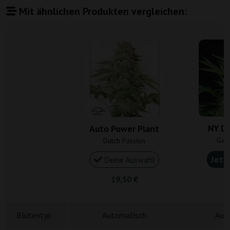
Mit ähnlichen Produkten vergleichen:
NY Di
Auto Power Plant
Gan
Dutch Passion
Jetz
Deine Auswahl
19,50 €
4
Blütentyp
Automatisch
Aut