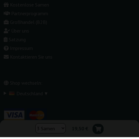
Kostenlose Samen
Partnerprogramm
Großhandel (B2B)
Über uns
Satzung
Impressum
Kontaktieren Sie uns
Shop wechseln:
▾
Deutschland
19,50 €