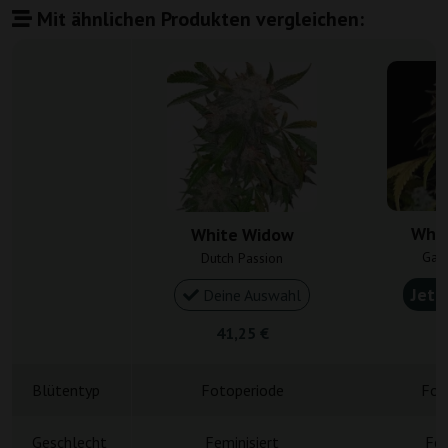
Mit ähnlichen Produkten vergleichen:
Whit
White Widow
Gan
Dutch Passion
Jetz
Deine Auswahl
41,25 €
4
Blütentyp
Fotoperiode
Fot
Geschlecht
Feminisiert
Fem