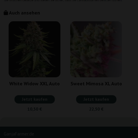
Auch ansehen
White Widow XXL Auto
Sweet Mimosa XL Auto
Jetzt kaufen
Jetzt kaufen
10,50 €
22,50 €
GanjaFarmer.de