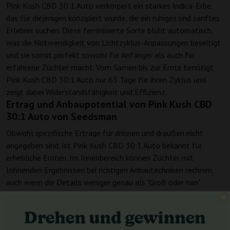
Pink Kush CBD 30:1 Auto verkörpert ein starkes Indica-Erbe,
das für diejenigen konzipiert wurde, die ein ruhiges und sanftes
Erlebnis suchen. Diese feminisierte Sorte blüht automatisch,
was die Notwendigkeit von Lichtzyklus-Anpassungen beseitigt
und sie somit perfekt sowohl für Anfänger als auch für
erfahrene Züchter macht. Vom Samen bis zur Ernte benötigt
Pink Kush CBD 30:1 Auto nur 63 Tage für ihren Zyklus und
zeigt dabei Widerstandsfähigkeit und Effizienz.
Ertrag und Anbaupotential von Pink Kush CBD
30:1 Auto von Seedsman
Obwohl spezifische Erträge für drinnen und draußen nicht
angegeben sind, ist Pink Kush CBD 30:1 Auto bekannt für
erhebliche Ernten. Im Innenbereich können Züchter mit
lohnenden Ergebnissen bei richtigen Anbautechniken rechnen,
auch wenn die Details weniger genau als "Groß oder nan"
definiert sind. Die robusten genetischen Eigenschaften der
Sorte machen sie anpassungsfähig und versprechen reichliche
Erträge für engagierte Züchter.