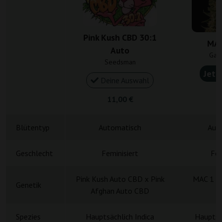
Pink Kush CBD 30:1
MAC
Auto
Gan
Seedsman
Jetz
Deine Auswahl
4
11,00 €
Blütentyp
Automatisch
Aut
Geschlecht
Feminisiert
Fem
Pink Kush Auto CBD x Pink
MAC 1 x 
Genetik
Afghan Auto CBD
Spezies
Hauptsächlich Indica
Hauptsä