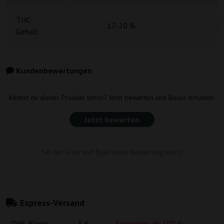
THC-
17-20 %
1
Gehalt
Kundenbewertungen
Kennst du dieses Produkt schon? Jetzt bewerten und Bonus erhalten.
Jetzt bewerten
Sei der Erste und füge deine Bewertung hinzu!
Express-Versand
DHL Kurier
5 €
Kostenlos ab 100 €