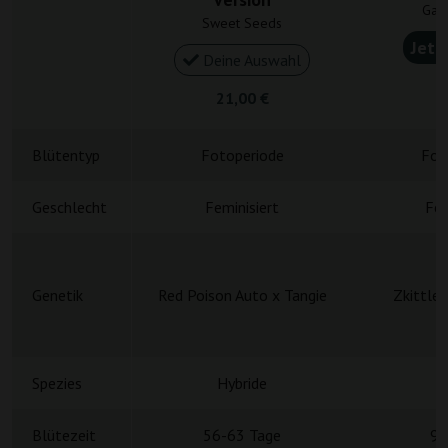
Gan
Sweet Seeds
Jetz
Deine Auswahl
4
21,00 €
Blütentyp
Fotoperiode
Fot
Geschlecht
Feminisiert
Fem
Genetik
Red Poison Auto x Tangie
Zkittle
Spezies
Hybride
H
Blütezeit
56-63 Tage
9 