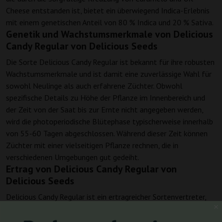
Cheese entstanden ist, bietet ein überwiegend Indica-Erlebnis
mit einem genetischen Anteil von 80 % Indica und 20 % Sativa.
Genetik und Wachstumsmerkmale von Delicious
Candy Regular von Delicious Seeds
Die Sorte Delicious Candy Regular ist bekannt für ihre robusten
Wachstumsmerkmale und ist damit eine zuverlässige Wahl für
sowohl Neulinge als auch erfahrene Züchter. Obwohl
spezifische Details zu Höhe der Pflanze im Innenbereich und
der Zeit von der Saat bis zur Ernte nicht angegeben werden,
wird die photoperiodische Blütephase typischerweise innerhalb
von 55-60 Tagen abgeschlossen. Während dieser Zeit können
Züchter mit einer vielseitigen Pflanze rechnen, die in
verschiedenen Umgebungen gut gedeiht.
Ertrag von Delicious Candy Regular von
Delicious Seeds
Delicious Candy Regular ist ein ertragreicher Sortenvertreter,
besonders beeindruckend im Freiland, wo sie bis zu 1000
Gramm pro Pflanze produzieren kann. Im Innenbereich können