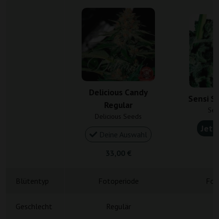
Delicious Candy
Sensi S
Regular
Sen
Delicious Seeds
Jetz
Deine Auswahl
2
33,00 €
Blütentyp
Fotoperiode
Fot
Geschlecht
Regulär
R