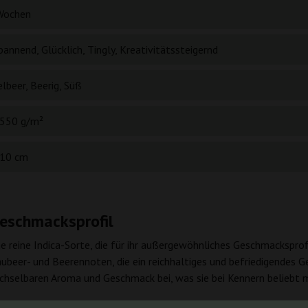
Wochen
annend, Glücklich, Tingly, Kreativitätssteigernd
lbeer, Beerig, Süß
550 g/m²
10 cm
Geschmacksprofil
ne reine Indica-Sorte, die für ihr außergewöhnliches Geschmacksprofi
ubeer- und Beerennoten, die ein reichhaltiges und befriedigendes Ge
elbaren Aroma und Geschmack bei, was sie bei Kennern beliebt ma