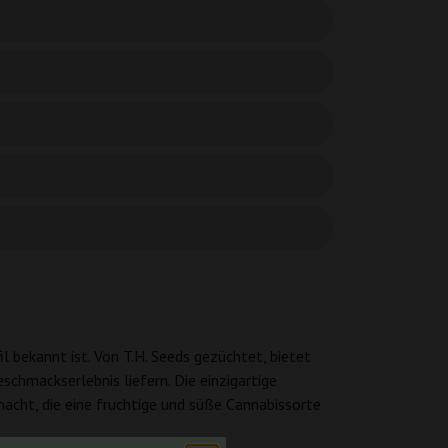
l bekannt ist. Von T.H. Seeds gezüchtet, bietet
schmackserlebnis liefern. Die einzigartige
cht, die eine fruchtige und süße Cannabissorte