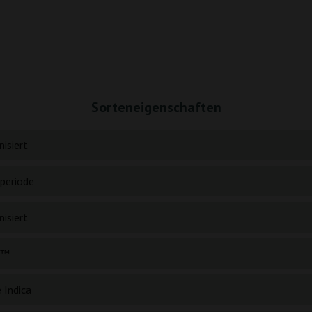
Sorteneigenschaften
isiert
periode
isiert
B™
 Indica