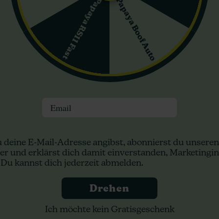
Papaya Boof Auto
Papaya RS11 Fast
azit
ausragende Indica-Sorte, die ein köstliches Geschmacksprofil mit s
ie zu einer wertvollen Bereicherung für alle, die ein hochwertiges 
n:
Email
 deine E-Mail-Adresse angibst, abonnierst du unseren
er und erklärst dich damit einverstanden, Marketingin
 Du kannst dich jederzeit abmelden.
Drehen
Shiskaberry
B.
Barney's Farm
eds
Ich möchte kein Gratisgeschenk