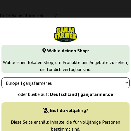
info@ganjafarmer.de
00 - 16:00
Seedbanken
Cannabis Sorten
Cannabis Stecklinge
M
Wähle deinen Shop:
 samen
M.O.B.
Wähle einen lokalen Shop, um Produkte und Angebote zu sehen,
die für dich verfügbar sind.
Züchter:
T.H. Seeds
oder bleibe auf:
Deutschland | ganjafarmer.de
Originalverpackung:
Bist du volljährig?
2 Samen
28
Diese Seite enthält Inhalte, die für volljährige Personen
bestimmt sind.
Versand in 3-7