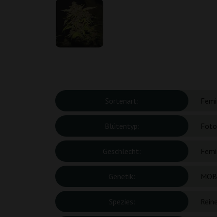
Sortenart:
Femin
Blütentyp:
Foto
Geschlecht:
Femin
Genetik:
MO
Spezies:
Reine