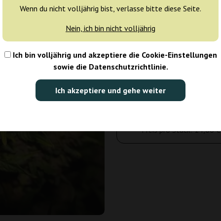
Wenn du nicht volljährig bist, verlasse bitte diese Seite.
Tagen
Nein, ich bin nicht volljährig
2 Samen
Ich bin volljährig und akzeptiere die Cookie-Einstellungen
28,00 €
sowie die Datenschutzrichtlinie.
Anzahl der Pakete:
Ich akzeptiere und gehe weiter
In den Warenkorb
Preis pro Stück:
14,00 €