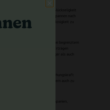
ub, begleitet von Gefühlen der Glückseligkeit
rieben wird und sich ideal zum Entspannen nach
epressionen, Schmerzen und Appetitlosigkeit zu
l für den Indoor-Anbau, besonders bei begrenztem
licht. Indoor-Grower können mit Erträgen
rlässigen Wahl für sowohl Anfänger als auch
ne Töne, was ihre ästhetische Anziehungskraft
 zu einem Genuss beim Konsum, sondern auch zu
 Expo Grow Cannabis Cup in Irun, Spanien,
chtern gleichermaßen.