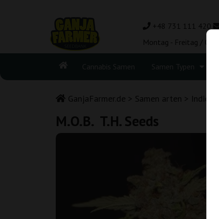
+48 731 111 420
Montag - Freitag / 08:
Cannabis Samen
Samen Typen
GanjaFarmer.de
Samen arten
Indica
M.O.B. T.H. Seeds