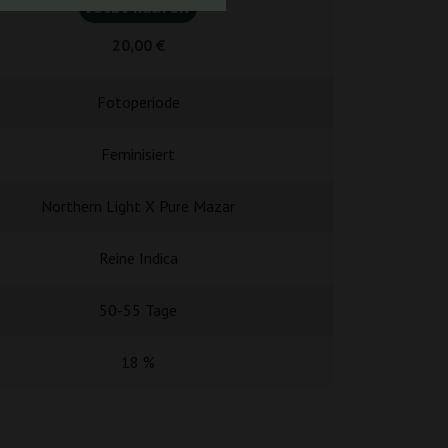
Jetzt kaufen
Jetzt k
20,00 €
20,0
Fotoperiode
Fotope
Feminisiert
Femini
Northern Light X Pure Mazar
KETA
Reine Indica
Reine I
50-55 Tage
50-55 
18 %
17 