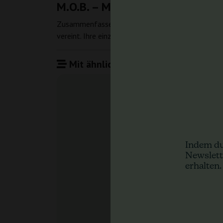
M.O.B. – M.O.B. by T.H. Seeds – F
Zusammenfassend ist M.O.B. by T.H. Seeds eine her
vereint. Ihre einzigartigen Eigenschaften machen s
Mit ähnlichen Produkten vergleiche
Indem du
Newslett
erhalten.
M.O.
T.H. Se