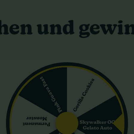
Wirkung
irkungsspektrum. Konsumenten erleben häufig einen Kreativitätssch
rgt für ein beruhigendes Körper-High, das oft als prickelnd besch
en Eigenschaften sind bekannt dafür, bei Schlaflosigkeit, Stress, D
Vorteile beim Anbau
kompakte Statur, die zwischen 60 und 110 cm liegt, macht sie idea
hnelle Blütezeit von 7-8 Wochen, was schnellere Erntezyklen ermög
robuste Natur und Schimmelresistenz von M.O.B. sie zu einer zuve
Pink Guava Fast
ptische Attraktivität
Gorilla Cookies
Merkmale. Die Blüten zeigen häufig lebendige violette und pinkfarbe
ner großzügigen Schicht harziger Trichome, macht M.O.B. nicht nur
 Auszeichnungen und Anerkennung
Monster
Skywalker OG
 gefunden und sich 2015 den 2. Platz in der Indica-Kategorie beim
Permanent
Gelato Auto
 außergewöhnliche Qualität und Beliebtheit bei Konsumenten und Zü