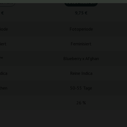
Jetzt kaufen
uswahl
 €
9,75 €
iode
Fotoperiode
iert
Feminisiert
™
Blueberry x Afghan
dica
Reine Indica
chen
50-55 Tage
26 %