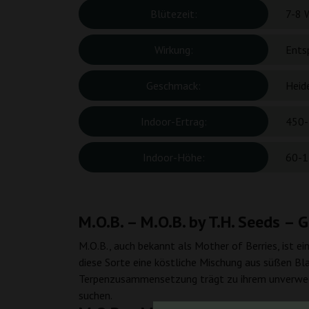
Blütezeit:
7-8 
Wirkung:
Entsp
Geschmack:
Heide
Indoor-Ertrag:
450-
Indoor-Höhe:
60-1
M.O.B. – M.O.B. by T.H. Seeds – 
M.O.B., auch bekannt als Mother of Berries, ist ei
diese Sorte eine köstliche Mischung aus süßen Bla
Terpenzusammensetzung trägt zu ihrem unverwechs
suchen.