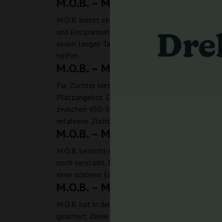
M.O.B. – M.O.B. by T.H. Seeds – 
M.O.B. bietet ein kraftvolles und ausgewogenes W
und Entspannung. Die Indica-Dominanz der Sorte so
einem langen Tag eignet. Ihre starken medizinisch
helfen.
M.O.B. – M.O.B. by T.H. Seeds – 
Für Züchter bietet M.O.B. mehrere Vorteile. Ihre 
Platzangebot. Die Sorte überzeugt durch eine sc
zwischen 450-550 g/m² rechnen. Zudem macht die 
erfahrene Züchter.
M.O.B. – M.O.B. by T.H. Seeds – O
M.O.B. besticht durch ihre auffälligen visuellen 
noch verstärkt. Diese Färbung, kombiniert mit ei
einer schönen Ergänzung für jeden Garten.
M.O.B. – M.O.B. by T.H. Seeds –
M.O.B. hat in der Cannabis-Community Anerkennung
gesichert. Diese Auszeichnung unterstreicht die