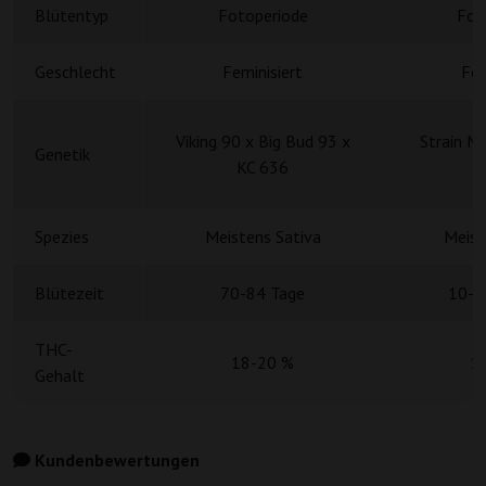
Blütentyp
Fotoperiode
Fot
Geschlecht
Feminisiert
Fem
Viking 90 x Big Bud 93 x
Strain M
Genetik
KC 636
H
Spezies
Meistens Sativa
Meist
Blütezeit
70-84 Tage
10-1
THC-
18-20 %
1
Gehalt
Kundenbewertungen