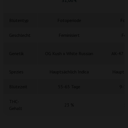
31,00 €
4
Blütentyp
Fotoperiode
Fot
Geschlecht
Feminisiert
Fem
Genetik
OG Kush x White Russian
AK-47 x
Spezies
Hauptsächlich Indica
Hauptsä
Blütezeit
55-65 Tage
9-1
THC-
23 %
1
Gehalt