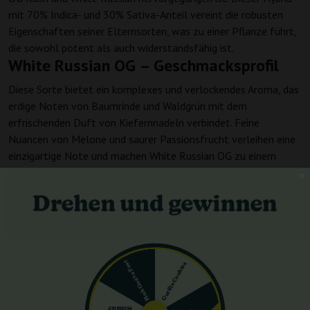
mit 70% Indica- und 30% Sativa-Anteil vereint die robusten
Eigenschaften seiner Elternsorten, was zu einer Pflanze führt,
die sowohl potent als auch widerstandsfähig ist.
White Russian OG – Geschmacksprofil
Diese Sorte bietet ein komplexes und verlockendes Aroma, das
erdige Noten von Baumrinde und Waldgrün mit dem
erfrischenden Duft von Kiefernnadeln verbindet. Feine
Nuancen von Melone und saurer Passionsfrucht verleihen eine
einzigartige Note und machen White Russian OG zu einem
sensorischen Genuss für Cannabis-Kenner.
White Russian OG – Wirkung
Mit einem THC-Gehalt von 23% liefert White Russian OG eine
kraftvolle Kombination aus zerebraler Stimulation und
umfassender körperlicher Entspannung. Konsumenten können
ein erhebendes mentales High erwarten, das von einer
Pink Guava Fast
Gorilla Cookies
beruhigenden körperlichen Gelassenheit begleitet wird, was die
Sorte besonders für den Abendgebrauch geeignet macht.
Monster