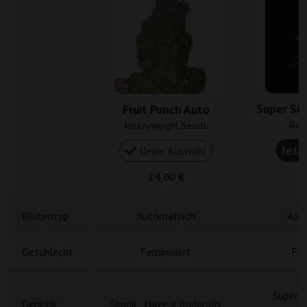
Super Sil
Fruit Punch Auto
Gan
Heavyweight Seeds
Jetz
Deine Auswahl
24,00 €
4
Blütentyp
Automatisch
Aut
Geschlecht
Feminisiert
Fem
Super S
Genetik
Skunk , Haze x Ruderalis