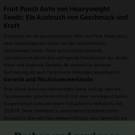
Fruit Punch Auto von Heavyweight
Seeds: Ein Ausbruch von Geschmack und
Kraft
Entdecken Sie die geschmackvolle Welt von Fruit Punch Auto,
einer herausragenden Sorte von den renommierten
Heavyweight Seeds. Diese automatisch blühende
Cannabissorte bietet eine aufregende Kombination aus Skunk-,
Haze- und Ruderalis-Genetik, die sowohl für einfache
Kultivierung als auch für potente Wirkungen ausgelegt ist.
Genetik und Wachstumsmerkmale
Fruit Punch Auto von Heavyweight Seeds verfügt über ein
faszinierendes genetisches Profil mit einer vorwiegend Sativa-
Zusammensetzung und einem Indica/Sativa-Verhältnis von
20/80%. Diese feminisierte, automatisch blühende Sorte
ermöglicht eine nahtlose Anbauerfahrung, vom Samen bis zur
Ernte in nur 70-80 Tagen. Ideal für den Innenanbau erreicht
Fruit Punch Auto eine handhabbare Höhe von 90-120 cm, was