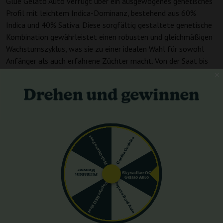
Glue Gelato Auto verfügt über ein ausgewogenes genetisches
Profil mit leichtem Indica-Dominanz, bestehend aus 60%
Indica und 40% Sativa. Diese sorgfältig gestaltete genetische
Kombination gewährleistet einen robusten und gleichmäßigen
Wachstumszyklus, was sie zu einer idealen Wahl für sowohl
Anfänger als auch erfahrene Züchter macht. Von der Saat bis
zur Ernte benötigt Glue Gelato Auto nur 64-70 Tage für das
Wachstum. Beim Indoor-Anbau bleibt Glue Gelato Auto in einer
handhabbaren Höhe von 90-120 cm, was es bequem in
verschiedene Anbauräume passt. Auch der Außenanbau ist
ebenso lohnenswert, da eine Pflanze etwa 400 g produziert,
was es zu einer vielseitigen Option für unterschiedliche
Pink Guava Fast
Gorilla Cookies
Anbaubedingungen macht.
Ertrag und Potenz von Glue Gelato Auto von
Barney's Farm
Monster
Skywalker OG
Permanent
Gelato Auto
Glue Gelato Auto liefert beeindruckende Erträge im
Papaya Boof Auto
Papaya RS11 Fast
Innenbereich, die zwischen 500-600 g/m² liegen. Ihr hohes
Ertragspotenzial in Kombination mit der einfachen Anzucht
macht sie zu einer lukrativen Wahl für Züchter. Die Sorte bietet