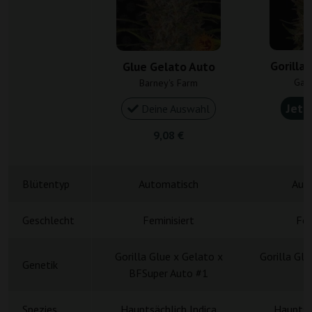
Gorilla
Glue Gelato Auto
Gan
Barney's Farm
Jetz
Deine Auswahl
9,08 €
4
Blütentyp
Automatisch
Aut
Geschlecht
Feminisiert
Fem
Gorilla Glue x Gelato x
Gorilla Gl
Genetik
BFSuper Auto #1
Spezies
Hauptsächlich Indica
Hauptsä