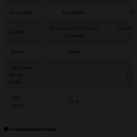
Geschlecht
Feminisiert
Fem
Hindu Kush x OG Kush x
Critical 
Genetik
Rudéralis
A
Spezies
Indica
Von Samen
bis zur
-
12-1
Ernte
THC-
14 %
1
Gehalt
Kundenbewertungen