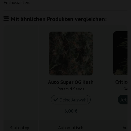
Enthusiasten.
Mit ähnlichen Produkten vergleichen:
Critica
Auto Super OG Kush
Gan
Pyramid Seeds
Jetz
Deine Auswahl
6,00 €
4
Blütentyp
Automatisch
Aut