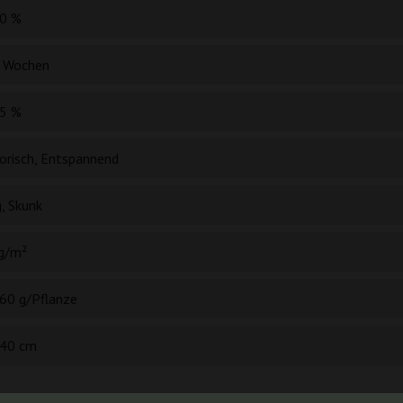
0 %
 Wochen
5 %
orisch, Entspannend
, Skunk
g/m²
60 g/Pflanze
40 cm