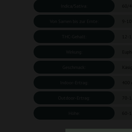
Indica/Sativa:
60/4
Von Samen bis zur Ernte:
9-10
THC-Gehalt:
12-1
Wirkung:
Euph
Geschmack:
Käsig
Indoor-Ertrag:
400 
Outdoor-Ertrag:
70-1
Höhe:
60-1