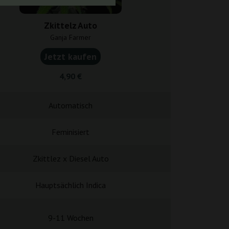
Zkittelz Auto
Mimosa Zkit
Ganja Farmer
Ganja F
Jetzt kaufen
Jetzt k
4,90 €
5,60
Automatisch
Automa
Feminisiert
Femini
Zkittlez x Diesel Auto
Zkittlez x Mi
Hauptsächlich Indica
Hauptsächli
9-11 Wochen
9-11 W