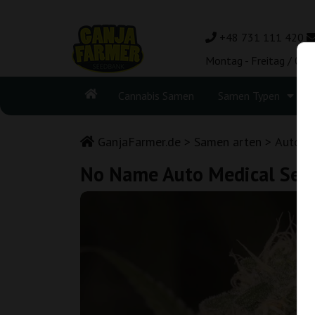
+48 731 111 420
Montag - Freitag / 08:
Cannabis Samen
Samen Typen
GanjaFarmer.de
Samen arten
Autofl
No Name Auto Medical See