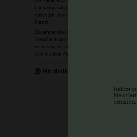
No Name Auto ist bekannt für ihr außergewöhnlic
Cannabisgeschmäcker geschätzt werden. Diese reic
erfreulich ist wie die letzte.
Fazit
Zusammenfassend lässt sich sagen, dass No Name 
zwischen Indica- und Sativa-Genetik bietet. Ihr 
einer ausgezeichneten Wahl für eine Vielzahl vo
wird mit ihrer Potenz und ihrem köstlichen Geschm
Mit ähnlichen Produkten vergleiche
Indem du
Newslett
erhalten.