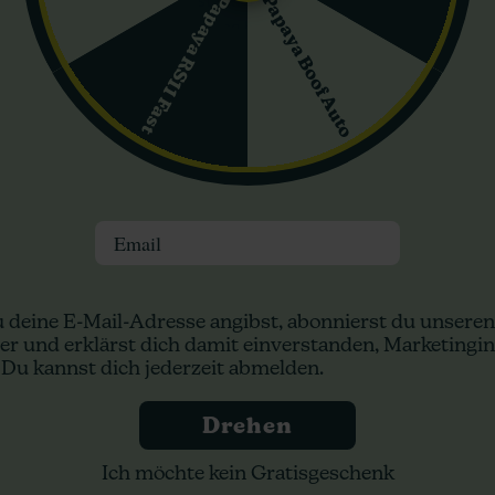
hes Geschmacksprofil, das starke Noten von Käse und Skunk aufweis
Papaya Boof Auto
Papaya RS11 Fast
hhaltige, aromatische Mischung bereichert das gesamte Cannabis-E
Auto von Medical Seeds als außergewöhnliche autoflowering Sorte
schneller Erntezyklus, gepaart mit ihrem charakteristischen Gesch
n Cannabis-Enthusiasten. Ob Sie für den persönlichen Genuss oder
acksprofil mit Sicherheit beeindrucken.
Email
n:
 deine E-Mail-Adresse angibst, abonnierst du unseren
er und erklärst dich damit einverstanden, Marketingin
 Du kannst dich jederzeit abmelden.
Drehen
Ich möchte kein Gratisgeschenk