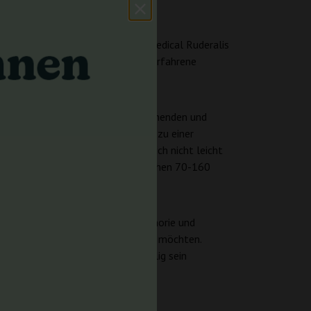
Kreuzung von No Name mit Auto Medical Ruderalis
eal für sowohl Anfänger als auch erfahrene
armonische Mischung aus entspannenden und
ng die Erntebereitschaft, was sie zu einer
he Angaben zur Höhe im Innenbereich nicht leicht
 No Name Auto typischerweise zwischen 70-160
d eine nahtlose Mischung aus Euphorie und
hmen, entspannten Rausch genießen möchten.
spannen oder mit Freunden gesellig sein