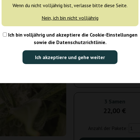
Wenn du nicht volljährig bist, verlasse bitte diese Seite.
Tagen
Nein, ich bin nicht volljährig
5 Samen
36
Ich bin volljährig und akzeptiere die Cookie-Einstellungen
Versand in 3-7
sowie die Datenschutzrichtlinie.
Tagen
Ich akzeptiere und gehe weiter
10 Samen
72
Versand in 3-7
Tagen
3 Samen
22,00 €
Anzahl der Pakete: