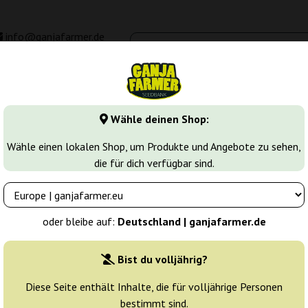
info@ganjafarmer.de
00 - 16:00
Seedbanken
Cannabis Sorten
Cannabis Stecklinge
M
Wähle deinen Shop:
ower Cannabissamen
No Name Auto
Wähle einen lokalen Shop, um Produkte und Angebote zu sehen,
die für dich verfügbar sind.
ds
Züchter:
Medical Seeds
oder bleibe auf:
Deutschland | ganjafarmer.de
Originalverpackung:
Bist du volljährig?
3 Samen
22
Diese Seite enthält Inhalte, die für volljährige Personen
bestimmt sind.
Versand in 3-7