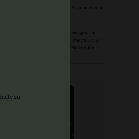
t, die von Kennern klassischer
rlebnis und sorgt dafür, dass jede Sitzung ebenso
 herausragt, die ein optimales Gleichgewicht
mack und den ausgewogenen Effekten, macht sie zu
 therapeutische Zwecke anbauen, No Name Auto
halte zu