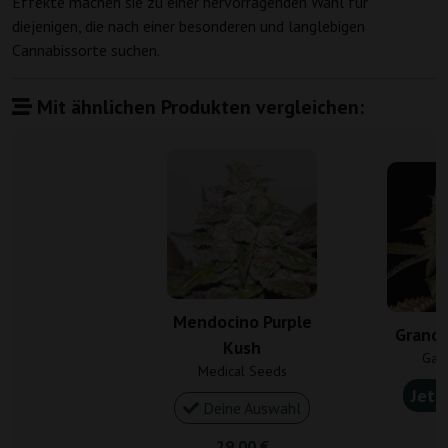
Effekte machen sie zu einer hervorragenden Wahl für
diejenigen, die nach einer besonderen und langlebigen
Cannabissorte suchen.
Mit ähnlichen Produkten vergleichen:
Mendocino Purple
Granda
Kush
Gan
Medical Seeds
Jetz
Deine Auswahl
4
29,00 €