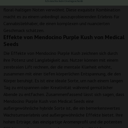
Ich möchte kein Gratisgeschenk
das den Gaumen mit erdigen, fruchtigen, süßen, würzigen und
floral-haltigen Noten verwöhnt. Diese exquisite Kombination
macht es zu einem unbedingt auszuprobierenden Erlebnis für
Cannabisliebhaber, die einen komplexen und nuancierten
Geschmack schätzen.
Effekte von Mendocino Purple Kush von Medical
Seeds
Die Effekte von Mendocino Purple Kush zeichnen sich durch
ihre Potenz und Langlebigkeit aus. Nutzer können mit einem
zerebralen Lift rechnen, der die mentale Klarheit erhöht,
zusammen mit einer tiefen körperlichen Entspannung, die den
Körper beruhigt. Es ist eine ideale Sorte, um nach einem langen
Tag zu entspannen oder Kreativität während gemütlicher
Abende zu entfachen. Zusammenfassend lässt sich sagen, dass
Mendocino Purple Kush von Medical Seeds eine
außergewöhnliche hybride Sorte ist, die ein bemerkenswertes
Wachstumserlebnis und außergewöhnliche Effekte bietet. Ihre
hohen Erträge, das einzigartige Aromenprofil und die potenten