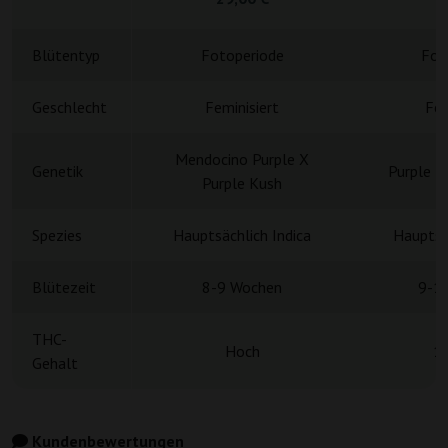
Blütentyp
Fotoperiode
Fot
Geschlecht
Feminisiert
Fem
Mendocino Purple X
Genetik
Purple U
Purple Kush
Spezies
Hauptsächlich Indica
Hauptsä
Blütezeit
8-9 Wochen
9-1
THC-
Hoch
1
Gehalt
Kundenbewertungen