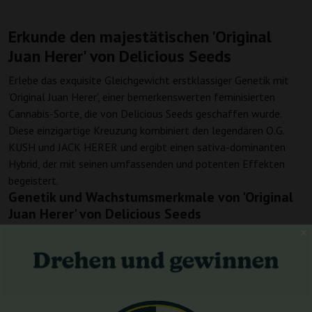
Erkunde den majestätischen 'Original
Juan Herer' von Delicious Seeds
Erlebe das exquisite Gleichgewicht erstklassiger Genetik mit
'Original Juan Herer', einer bemerkenswerten feminisierten
Cannabis-Sorte, die von Delicious Seeds geschaffen wurde.
Diese einzigartige Kreuzung kombiniert den legendären O.G.
KUSH und JACK HERER und ergibt einen sativa-dominanten
Hybrid, der mit seinen umfassenden und potenten Effekten
begeistert.
Genetik und Wachstumsmerkmale von 'Original
Juan Herer' von Delicious Seeds
Mit einem genetischen Verhältnis von 30% Indica zu 70%
Sativa bietet 'Original Juan Herer' ein kräftiges, aber gut
händelbares Wachstumsmuster, perfekt für diejenigen, die eine
lohnende Anbau-Reise suchen. Diese Fotoperioden-Sorte
benötigt etwa 55-65 Tage, um zu blühen, und zeigt dabei ihre