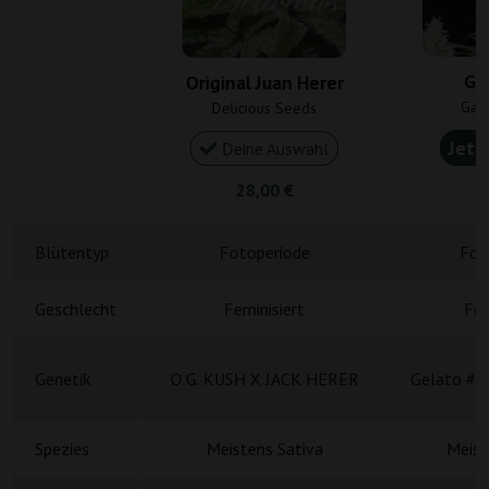
Ge
Original Juan Herer
Gan
Delicious Seeds
Jetz
Deine Auswahl
28,00 €
5
Blütentyp
Fotoperiode
Fot
Geschlecht
Feminisiert
Fem
Genetik
O.G. KUSH X JACK HERER
Gelato #4
Spezies
Meistens Sativa
Meist