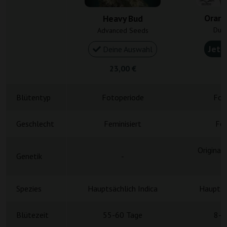
Orang
Heavy Bud
Dutc
Advanced Seeds
Jetz
Deine Auswahl
23,00 €
2
Blütentyp
Fotoperiode
Fot
Geschlecht
Feminisiert
Fem
Original
Genetik
-
M
Spezies
Hauptsächlich Indica
Hauptsä
Blütezeit
55-60 Tage
8-9