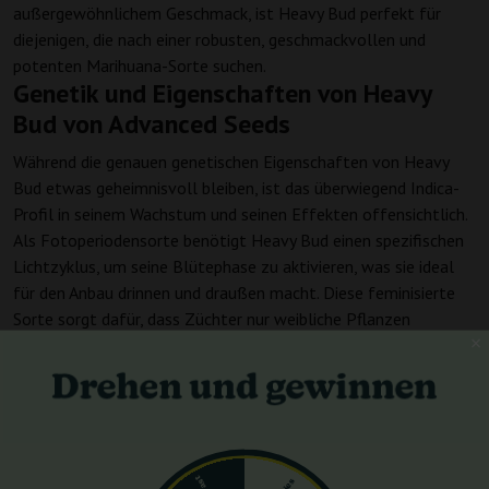
außergewöhnlichem Geschmack, ist Heavy Bud perfekt für
diejenigen, die nach einer robusten, geschmackvollen und
potenten Marihuana-Sorte suchen.
Genetik und Eigenschaften von Heavy
Bud von Advanced Seeds
Während die genauen genetischen Eigenschaften von Heavy
Bud etwas geheimnisvoll bleiben, ist das überwiegend Indica-
Profil in seinem Wachstum und seinen Effekten offensichtlich.
Als Fotoperiodensorte benötigt Heavy Bud einen spezifischen
Lichtzyklus, um seine Blütephase zu aktivieren, was sie ideal
für den Anbau drinnen und draußen macht. Diese feminisierte
Sorte sorgt dafür, dass Züchter nur weibliche Pflanzen
erhalten, die für ihre Knospenproduktion geschätzt werden.
Anbau Details
Beim Anbau in Innenräumen erreicht Heavy Bud eine
handhabbare Höhe von 70-90 cm, was die Kultivierung auch
auf begrenztem Raum erleichtert. Die Blütezeit dieser
Fotoperiodensorte liegt zwischen 55 und 60 Tagen, was sie im