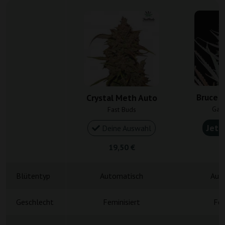
Bruce 
Crystal Meth Auto
Gan
Fast Buds
Jetz
Deine Auswahl
19,50 €
4
Blütentyp
Automatisch
Aut
Geschlecht
Feminisiert
Fem