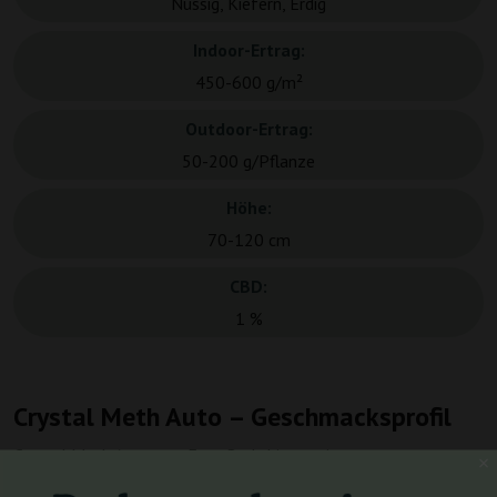
Nussig, Kiefern, Erdig
Indoor-Ertrag:
450-600 g/m²
Outdoor-Ertrag:
50-200 g/Pflanze
Höhe:
70-120 cm
CBD:
1 %
Crystal Meth Auto – Geschmacksprofil
Crystal Meth Auto von Fast Buds bietet ein
unverwechselbares Geschmacksprofil, das erdige und nussige