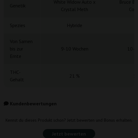
White Widow Auto x
Bruce Ba
Genetik
Crystal Meth
Cook
Spezies
Hybride
H
Von Samen
bis zur
9-10 Wochen
10-1
Ernte
THC-
21 %
1
Gehalt
Kundenbewertungen
Kennst du dieses Produkt schon? Jetzt bewerten und Bonus erhalten.
Jetzt bewerten