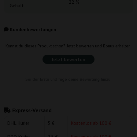
22 %
1
Gehalt
Kundenbewertungen
Kennst du dieses Produkt schon? Jetzt bewerten und Bonus erhalten.
Jetzt bewerten
Sei der Erste und füge deine Bewertung hinzu!
Express-Versand
DHL Kurier
5 €
Kostenlos ab 100 €
DPD Kurier
7,5 €
Kostenlos ab 100 €