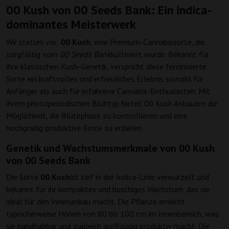
00 Kush von 00 Seeds Bank: Ein indica-
dominantes Meisterwerk
Wir stellen vor:
00 Kush
, eine Premium-Cannabissorte, die
sorgfältig vom
00 Seeds Bank
kultiviert wurde. Bekannt für
ihre klassischen Kush-Genetik, verspricht diese feminisierte
Sorte ein kraftvolles und erfreuliches Erlebnis sowohl für
Anfänger als auch für erfahrene Cannabis-Enthusiasten. Mit
ihrem photoperiodischen Blühtyp bietet 00 Kush Anbauern die
Möglichkeit, die Blütephase zu kontrollieren und eine
hochgradig produktive Ernte zu erzielen.
Genetik und Wachstumsmerkmale von 00 Kush
von 00 Seeds Bank
Die Sorte
00 Kush
ist tief in der Indica-Linie verwurzelt und
bekannt für ihr kompaktes und buschiges Wachstum, das sie
ideal für den Innenanbau macht. Die Pflanze erreicht
typischerweise Höhen von 80 bis 100 cm im Innenbereich, was
sie handhabbar und zugleich großzügig produktiv macht. Die