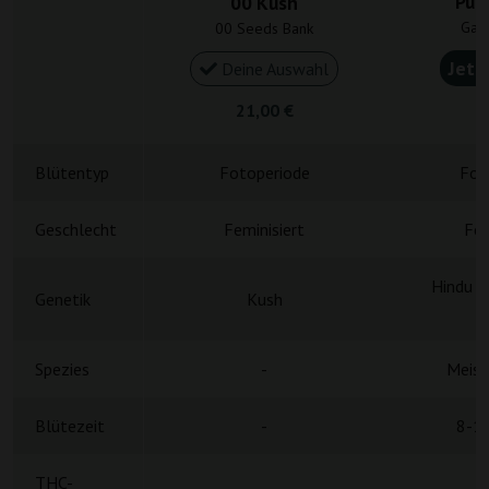
Pur
00 Kush
Gan
00 Seeds Bank
Jetz
Deine Auswahl
21,00 €
4
Blütentyp
Fotoperiode
Fot
Geschlecht
Feminisiert
Fem
Hindu K
Genetik
Kush
A
Spezies
-
Meist
Blütezeit
-
8-1
THC-