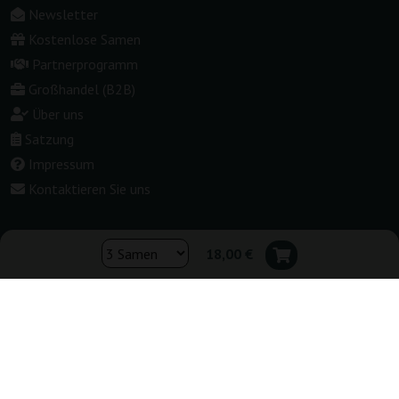
Newsletter
Kostenlose Samen
Partnerprogramm
Großhandel (B2B)
Über uns
Satzung
Impressum
Kontaktieren Sie uns
18,00 €
Shop wechseln:
▾
Deutschland