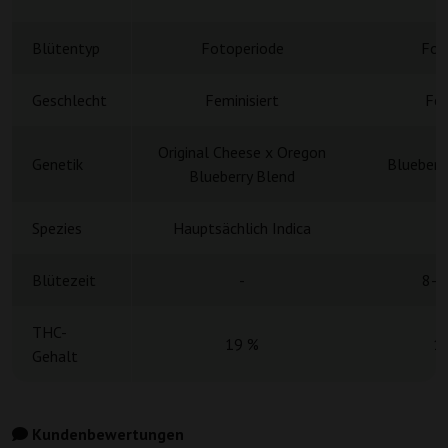
Blütentyp
Fotoperiode
Fot
Geschlecht
Feminisiert
Fem
Original Cheese x Oregon
Genetik
Blueberr
Blueberry Blend
Spezies
Hauptsächlich Indica
Blütezeit
-
8-9
THC-
19 %
1
Gehalt
Kundenbewertungen