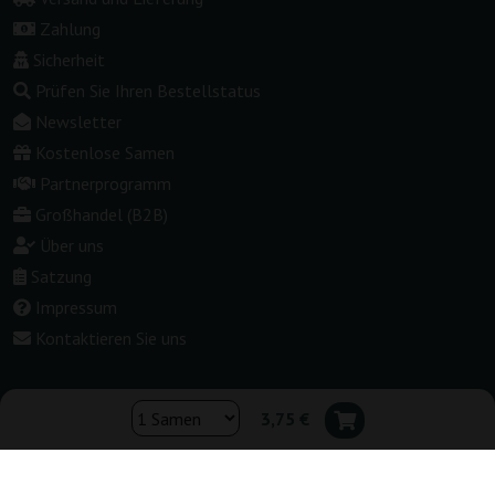
Zahlung
Sicherheit
Prüfen Sie Ihren Bestellstatus
Newsletter
Kostenlose Samen
Partnerprogramm
Großhandel (B2B)
Über uns
Satzung
Impressum
Kontaktieren Sie uns
3,75 €
Shop wechseln:
▾
Deutschland