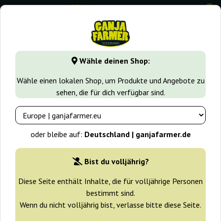
0
⭐ -40% Schnell wachsende Sorten ⭐
⏰ 2 Tage 06:26:25
Wähle deinen Shop:
GanjaFarmer.de
Cannabissorten
Haze
Auto Haze
Wähle einen lokalen Shop, um Produkte und Angebote zu
sehen, die für dich verfügbar sind.
Auto Haze Bulk Feminized Seeds
-25%
oder bleibe auf:
Deutschland | ganjafarmer.de
+ Extras
Bist du volljährig?
Diese Seite enthält Inhalte, die für volljährige Personen
bestimmt sind.
Wenn du nicht volljährig bist, verlasse bitte diese Seite.