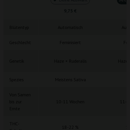
9,75 €
4
Blütentyp
Automatisch
Aut
Geschlecht
Feminisiert
Fem
Genetik
Haze × Ruderalis
Haze x
Spezies
Meistens Sativa
S
Von Samen
bis zur
10-11 Wochen
11-1
Ernte
THC-
18-22 %
1