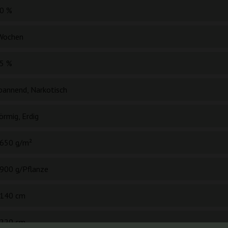
0 %
Wochen
5 %
pannend, Narkotisch
örmig, Erdig
650 g/m²
900 g/Pflanze
140 cm
220 cm