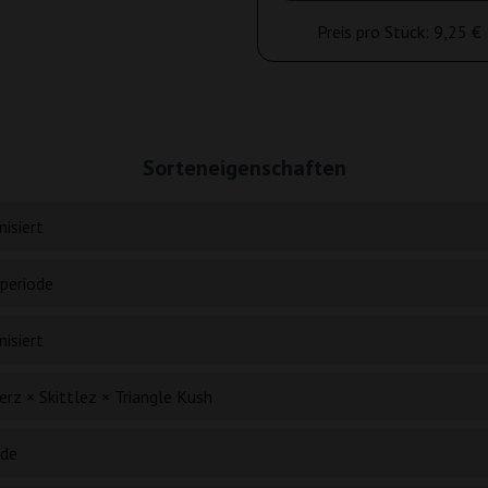
Preis pro Stück:
9,25 €
Sorteneigenschaften
isiert
periode
isiert
rz × Skittlez × Triangle Kush
ide