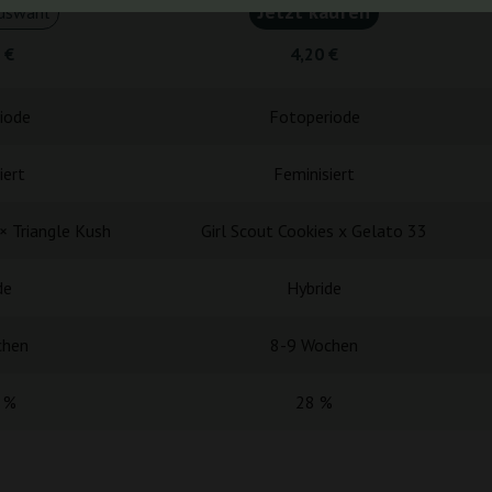
Jetzt kaufen
uswahl
 €
4,20 €
iode
Fotoperiode
iert
Feminisiert
× Triangle Kush
Girl Scout Cookies x Gelato 33
de
Hybride
chen
8-9 Wochen
 %
28 %