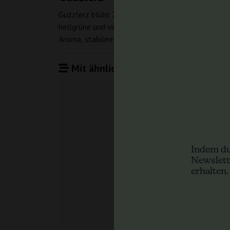
Guzzlerz blüht 7–9 Wochen. Die Pflanzen werden a
hellgrüne und violette Töne annehmen und sind st
Aroma, stabilem Wuchs und deutlich harziger Prod
Mit ähnlichen Produkten vergleiche
Indem du
Newslett
erhalten.
Guzzl
Humboldt See