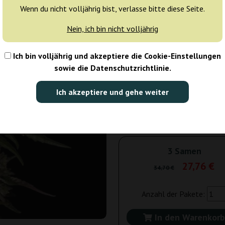
Wenn du nicht volljährig bist, verlasse bitte diese Seite.
Tagen
Nein, ich bin nicht volljährig
5 Samen
42
Ich bin volljährig und akzeptiere die Cookie-Einstellungen
Versand in 3-7
20% güns
sowie die Datenschutzrichtlinie.
Tagen
Ich akzeptiere und gehe weiter
10 Samen
75
Nicht verfügbar
20% güns
3 Samen
27,76 €
34,70 €
Anzahl der Pakete:
In den Warenkorb