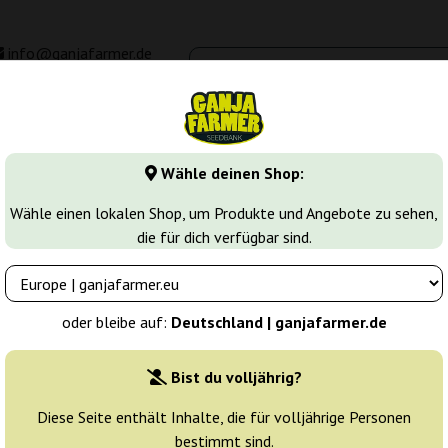
info@ganjafarmer.de
00 - 16:00
Seedbanken
Cannabis Sorten
Cannabis Stecklinge
M
Wähle deinen Shop:
Wähle einen lokalen Shop, um Produkte und Angebote zu sehen,
die für dich verfügbar sind.
ompany
Züchter:
Humboldt Seed Compa
oder bleibe auf:
Deutschland | ganjafarmer.de
Originalverpackung:
Bist du volljährig?
3 Samen
27
Diese Seite enthält Inhalte, die für volljährige Personen
bestimmt sind.
Versand in 3-7
20% güns