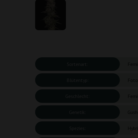
Sortenart:
Femin
Blütentyp:
Foto
Geschlecht:
Femin
Genetik:
Gushe
Spezies:
Hybr