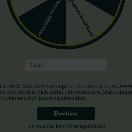
Papaya Boof Auto
Papaya RS11 Fast
ls robust, leicht zu führen und fähig beschrieben, große, kompakt
ark mit Harz überzogen. Guzzlerz Samen eignen sich für Züchter, d
uktion suchen.
n:
Email
 deine E-Mail-Adresse angibst, abonnierst du unseren
er und erklärst dich damit einverstanden, Marketingin
 Du kannst dich jederzeit abmelden.
Drehen
Gelato Cookies
erz
Ganja Farmer
d Company
Ich möchte kein Gratisgeschenk