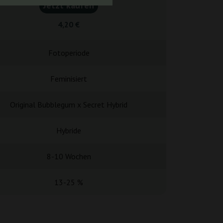
Jetzt kaufen
Jetzt k
4,20 €
4,90
Fotoperiode
Fotope
Feminisiert
Femini
Original Bubblegum x Secret Hybrid
Jack Herer 
Hybride
Hybr
8-10 Wochen
9 Woc
13-25 %
16-2