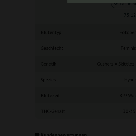
Deine A
75,12
Blütentyp
Fotoper
Geschlecht
Feminis
Genetik
Gusherz × Skittlez 
Spezies
Hybri
Blütezeit
8-9 Wo
THC-Gehalt
30-35
Kundenbewertungen