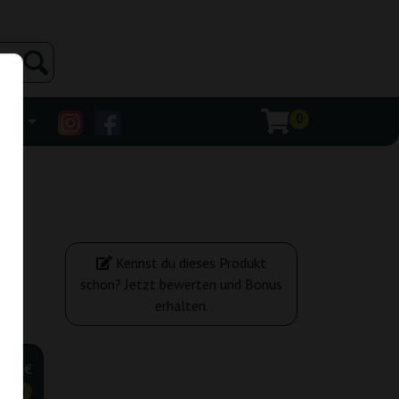
0
ehr
Kennst du dieses Produkt
ny
schon? Jetzt bewerten und Bonus
erhalten.
,76 €
tiger