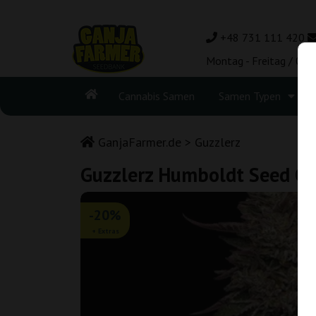
+48 731 111 420
Montag - Freitag / 08:
Cannabis Samen
Samen Typen
GanjaFarmer.de
Guzzlerz
Guzzlerz Humboldt Seed C
-20%
+ Extras