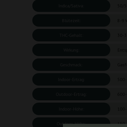
Indica/Sativa:
50/5
Blütezeit:
8-9 
THC-Gehalt:
30-3
Wirkung:
Ents
Geschmack:
Gasf
Indoor-Ertrag:
500-
Outdoor-Ertrag:
600-
Indoor-Höhe:
100-
Outdoor-Höhe:
150-