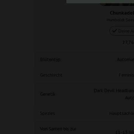
Chunkadel
Humboldt See
Deine A
27,76
Blütentyp
Automat
Geschlecht
Feminis
Dark Devil Headban
Genetik
Aut
Spezies
Hauptsächlic
Von Samen bis zur
11-13 W