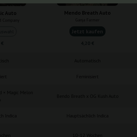
Mendo Breath Auto
ic Auto
Ganja Farmer
d Company
Jetzt kaufen
uswahl
 €
4,20 €
isch
Automatisch
iert
Feminisiert
d × Magic Melon
Bendo Breath x OG Kush Auto
o
h Indica
Hauptsächlich Indica
ochen
10-12 Wochen