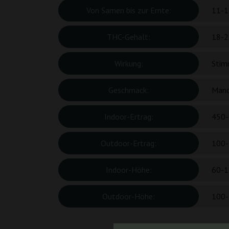
Von Samen bis zur Ernte:
11-1
THC-Gehalt:
18-2
Wirkung:
Stim
Geschmack:
Manda
Indoor-Ertrag:
450-
Outdoor-Ertrag:
100-
Indoor-Höhe:
60-1
Outdoor-Höhe:
100-