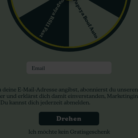
Papaya Boof Auto
Papaya RS11 Fast
 Auto können Personen interessieren, die einen Automat mit eher b
rtrag
 vom Samen bis zur Ernte in etwa 10–13 Wochen. Die automatische 
m in die Blüte zu gehen. Die Sorte ist mit einer guten Produktion k
Chunkadelic Auto eignen sich dort, wo die Kombination aus automa
Email
n:
 deine E-Mail-Adresse angibst, abonnierst du unseren
er und erklärst dich damit einverstanden, Marketingin
 Du kannst dich jederzeit abmelden.
Drehen
Ich möchte kein Gratisgeschenk