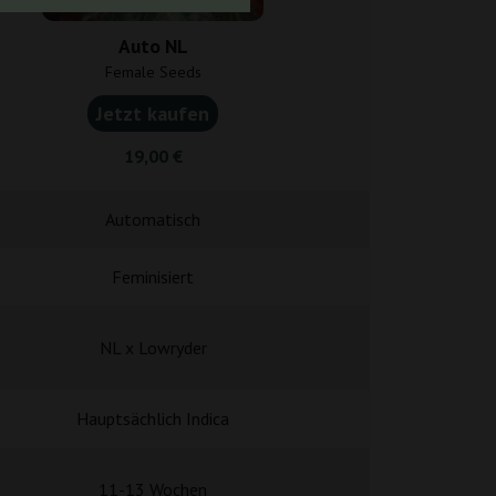
Auto NL
Grape Pop R
Female Seeds
Anesia 
Jetzt kaufen
Jetzt k
19,00 €
25,5
Automatisch
Automa
Feminisiert
Femini
NL x Lowryder
-
Hauptsächlich Indica
Hauptsächli
11-13 Wochen
11-12 W