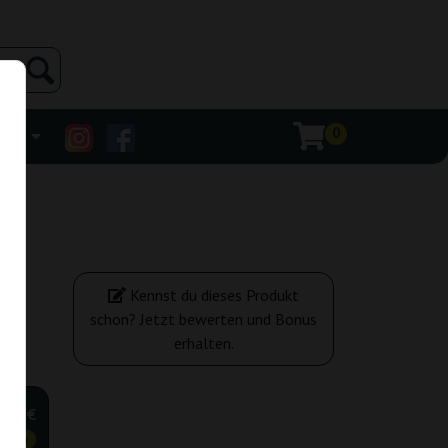
0
ehr
Kennst du dieses Produkt
ny
schon? Jetzt bewerten und Bonus
erhalten.
,76 €
tiger