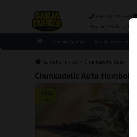
+48 731 111 420
Montag - Freitag / 08:
Cannabis Samen
Samen Typen
GanjaFarmer.de
Chunkadelic Auto
Chunkadelic Auto Humbold
-20%
+ Extras