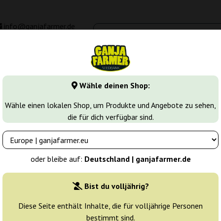
info@ganjafarmer.de
00 - 16:00
Seedbanken
Cannabis Sorten
Cannabis Stecklinge
M
Wähle deinen Shop:
Wähle einen lokalen Shop, um Produkte und Angebote zu sehen,
die für dich verfügbar sind.
t Seed Company
Züchter:
Humboldt Seed Compa
oder bleibe auf:
Deutschland | ganjafarmer.de
Originalverpackung:
Bist du volljährig?
3 Samen
27
Diese Seite enthält Inhalte, die für volljährige Personen
bestimmt sind.
Versand in 3-7
20% güns