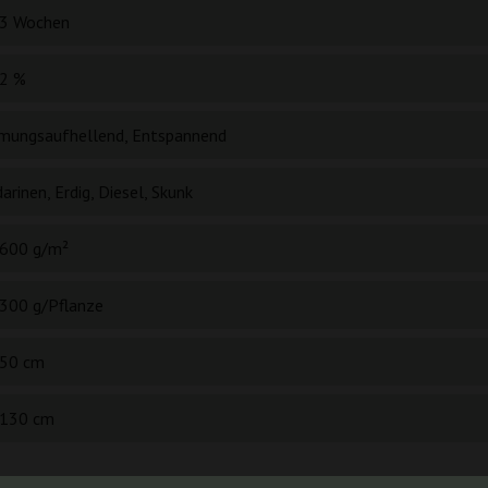
3 Wochen
2 %
mungsaufhellend, Entspannend
rinen, Erdig, Diesel, Skunk
600 g/m²
300 g/Pflanze
50 cm
130 cm