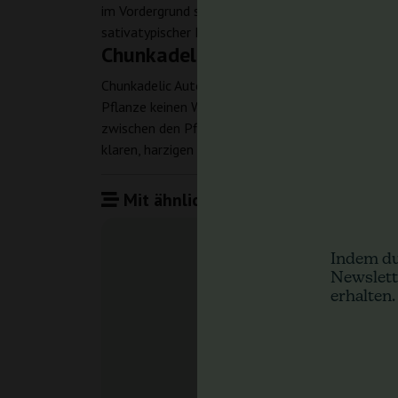
im Vordergrund stehen. Die Samen von Chunkadelic
sativatypischer Dynamik suchen.
Chunkadelic Auto – Anbau und E
Chunkadelic Auto durchläuft den gesamten Zyklus
Pflanze keinen Wechsel der Tageslänge benötigt, u
zwischen den Pflanzen verbunden. Die Samen von 
klaren, harzigen Ergebnis zählt.
Mit ähnlichen Produkten vergleiche
Indem du
Newslett
erhalten.