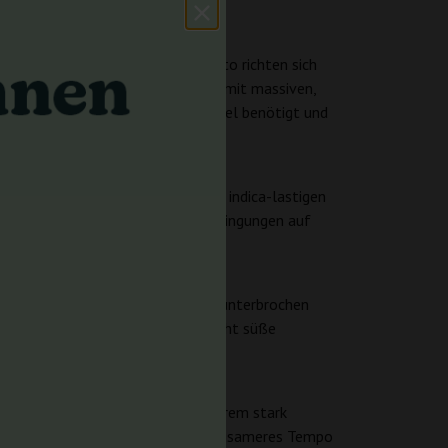
z. Die Samen von Chunkadelic Auto richten sich
 Die Pflanzen dieser Sorte werden mit massiven,
at, der keinen Photoperiodenwechsel benötigt und
verbindet einen schwereren, eher indica-lastigen
dass sie unter korrekten Anbaubedingungen auf
en, harzigen Blütenstruktur.
ensivere Skunk-Basis zu erkennen, unterbrochen
eutlicher Skunk und fruchtige, leicht süße
 bevorzugen.
afür, dass die Sorte nicht als extrem stark
, in denen Entspannung und ein langsameres Tempo