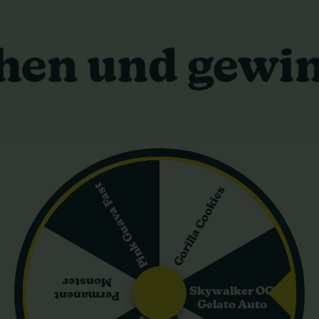
r Sorte
eine feminisierte, automatisch blühende Sorte mit Indica-Dominan
t klarem Skunk- und Gasprofil sowie entspannender Wirkung suchen.
en, bei gleichzeitig recht einfacher Handhabung. Es ist ein Autom
lle Durchläufe ausgerichtete Zyklen geeignet ist.
 Herkunft
 Kreuzung Dark Devil Headband x Magic Melon Auto. Diese Herkunft 
ischer Blüte. Die Samen von Chunkadelic Auto sind feminisiert, so
-Dominanz führt zu einer entspannenderen Wirkung und einer kompakt
Pink Guava Fast
 Geschmack
Gorilla Cookies
tung Skunk, Benzin und Mandarine. Im Duft ist eine klassische, int
mack bleibt die Sorte in derselben Richtung: gasiger Hintergrund, d
, die konkrete, ausdrucksstarke Aromen statt feiner Dessertprofile
Monster
Skywalker OG
assend zu ihrem Indica-Charakter. Der mittlere THC-Gehalt sorgt d
Permanent
Gelato Auto
mbar bleibt. Der Effekt passt am besten zu ruhigeren Tagesphasen