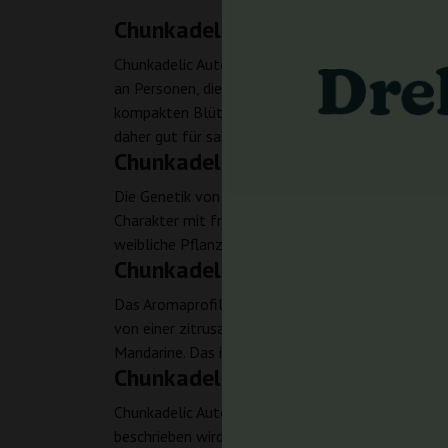
Chunkadelic Auto – Charakter de
Chunkadelic Auto von Humboldt Seed Company ist 
an Personen, die eine kompakte, harzige Sorte mi
kompakten Blüten und guter Produktivität verbund
daher gut für saisonale Anbauten sowie auf schne
Chunkadelic Auto – Genetik und
Die Genetik von Chunkadelic Auto basiert auf der
Charakter mit fruchtigem Hintergrund und automat
weibliche Pflanzen ausgerichtet sind. Die Indica
Chunkadelic Auto – Aroma und
Das Aromaprofil von Chunkadelic Auto geht in Rich
von einer zitrusartigen Mandarinen-Note. Im Gesch
Mandarine. Das ist eine Kombination für Personen
Chunkadelic Auto – Wirkung
Chunkadelic Auto hat eine entspannende Wirkung, p
beschrieben wird, aber dennoch deutlich wahrneh