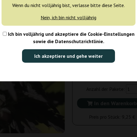
Wenn du nicht volljährig bist, verlasse bitte diese Seite.
Tagen
Nein, ich bin nicht volljährig
5 Samen
42
Ich bin volljährig und akzeptiere die Cookie-Einstellungen
Versand in 3-7
20% güns
sowie die Datenschutzrichtlinie.
Tagen
Ich akzeptiere und gehe weiter
3 Samen
27,76 €
34,70 €
Anzahl der Pakete:
In den Warenkorb
Preis pro Stück:
9,25 €