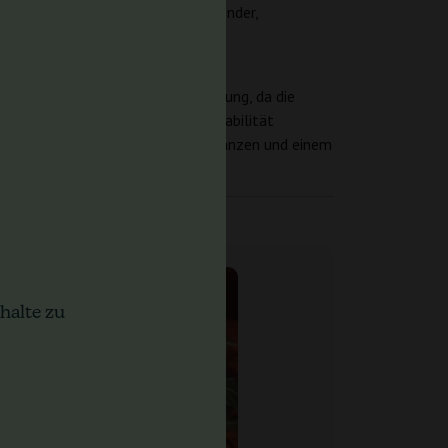
eruhigendem Profil als mit anregender,
Blüte erleichtert die Anbauplanung, da die
ompakter Blüten und geringer Variabilität
tischem Zyklus, feminisierten Pflanzen und einem
halte zu