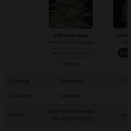
Lemon
California Haze
Gan
Humboldt Seed Company
Jetz
Deine Auswahl
27,76 €
4
Blütentyp
Fotoperiode
Fot
Geschlecht
Feminisiert
Fem
Haze × (California indica
Genetik
Lem
line / HSC selection)