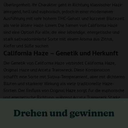
Überlegenheit. Ihr Charakter geht in Richtung klassischer Haze:
anregend, hell und euphorisch, jedoch in einer moderneren
Ausführung mit sehr hohem THC-Gehalt und kürzerer Blütezeit
als viele ältere Haze-Linien. Die Samen von California Haze
sind eine Option für alle, die eine lebendige, energetische und
stark sativadominierte Sorte mit einem Aroma aus Zitrus,
Kiefer und Süße suchen.
California Haze – Genetik und Herkunft
Die Genetik von California Haze verbindet California Haze,
Original Haze und Arcata Trainwreck. Diese Kombination
schafft eine Sorte mit Sativa-Temperament, aber mit dichteren
Blüten und stärkerer Wirkung als viele traditionelle Haze-
Sorten. Der Einfluss von Original Haze sorgt für die euphorische
und energetische Richtung, während Arcata Trainwreck Stärke,
Intensität und einen moderneren Blütencharakter einbringt. Die
Samen von California Haze bewahren damit den Geist der
kalifornischen Sativa, sind aber kein bloß nostalgischer
Rückgriff auf alte Linien.