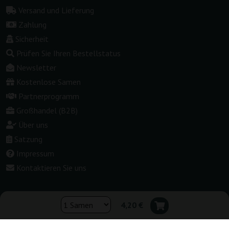
Versand und Lieferung
Zahlung
Sicherheit
Prüfen Sie Ihren Bestellstatus
Newsletter
Kostenlose Samen
Partnerprogramm
Großhandel (B2B)
Über uns
Satzung
Impressum
Kontaktieren Sie uns
4,20 €
Shop wechseln:
▾
Deutschland