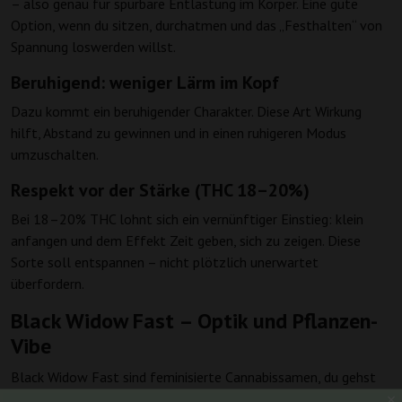
– also genau für spürbare Entlastung im Körper. Eine gute
Option, wenn du sitzen, durchatmen und das „Festhalten“ von
Spannung loswerden willst.
Beruhigend: weniger Lärm im Kopf
Dazu kommt ein beruhigender Charakter. Diese Art Wirkung
hilft, Abstand zu gewinnen und in einen ruhigeren Modus
umzuschalten.
Respekt vor der Stärke (THC 18–20%)
Bei 18–20% THC lohnt sich ein vernünftiger Einstieg: klein
anfangen und dem Effekt Zeit geben, sich zu zeigen. Diese
Sorte soll entspannen – nicht plötzlich unerwartet
überfordern.
Black Widow Fast – Optik und Pflanzen-
Vibe
Black Widow Fast sind feminisierte Cannabissamen, du gehst
also direkt auf weibliche Pflanzen und sparst dir die