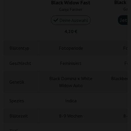
Black C
Black Widow Fast
Gan
Ganja Farmer
Jetz
Deine Auswahl
4,20 €
5
Blütentyp
Fotoperiode
Fot
Geschlecht
Feminisiert
Fem
Black Domina x White
Blackberr
Genetik
Widow Auto
Spezies
Indica
Blütezeit
8-9 Wochen
8-9