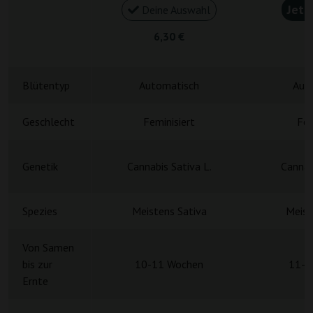
Jetz
Deine Auswahl
6,30 €
6
Blütentyp
Automatisch
Aut
Geschlecht
Feminisiert
Fem
Genetik
Cannabis Sativa L.
Cannab
Spezies
Meistens Sativa
Meist
Von Samen
bis zur
10-11 Wochen
11-1
Ernte