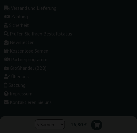
Versand und Lieferung
Zahlung
Sicherheit
Prüfen Sie Ihren Bestellstatus
Newsletter
Kostenlose Samen
Partnerprogramm
Großhandel (B2B)
Über uns
Satzung
Impressum
Kontaktieren Sie uns
16,80 €
Shop wechseln: