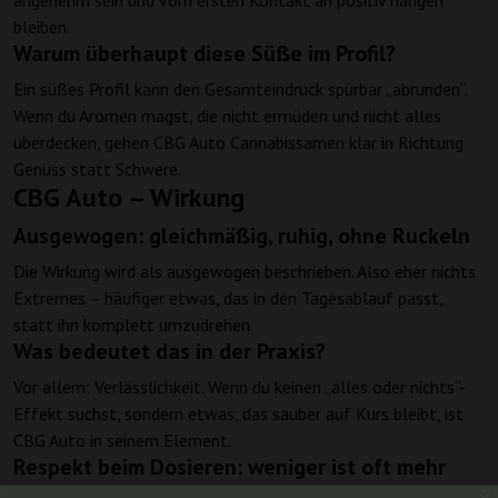
angenehm sein und vom ersten Kontakt an positiv hängen
bleiben.
Warum überhaupt diese Süße im Profil?
Ein süßes Profil kann den Gesamteindruck spürbar „abrunden“.
Wenn du Aromen magst, die nicht ermüden und nicht alles
überdecken, gehen CBG Auto Cannabissamen klar in Richtung
Genuss statt Schwere.
CBG Auto – Wirkung
Ausgewogen: gleichmäßig, ruhig, ohne Ruckeln
Die Wirkung wird als ausgewogen beschrieben. Also eher nichts
Extremes – häufiger etwas, das in den Tagesablauf passt,
statt ihn komplett umzudrehen.
Was bedeutet das in der Praxis?
Vor allem: Verlässlichkeit. Wenn du keinen „alles oder nichts“-
Effekt suchst, sondern etwas, das sauber auf Kurs bleibt, ist
CBG Auto in seinem Element.
Respekt beim Dosieren: weniger ist oft mehr