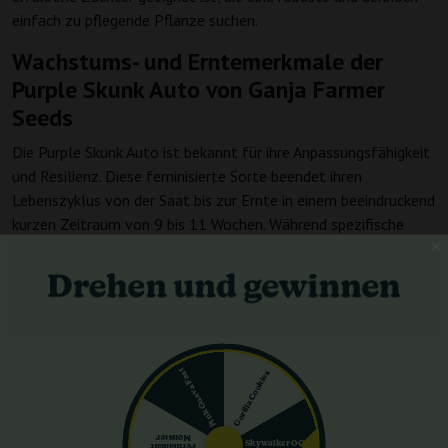
einfach zu pflegende Pflanze suchen.
Wachstums- und Erntemerkmale der
Purple Skunk Auto von Ganja Farmer
Seeds
Die Purple Skunk Auto ist bekannt für ihre Anpassungsfähigkeit
und Resilienz. Diese feminisierte Sorte beendet ihren
Lebenszyklus von der Saat bis zur Ernte in einem beeindruckend
kurzen Zeitraum von 9 bis 11 Wochen. Während spezifische
Höhen für den Innenbereich nicht angegeben sind, gedeiht die
Pflanze in verschiedenen Umgebungen und verspricht eine
Ernte von etwa 350-550 g/m² drinnen und etwa 35-175 g pro
Pflanze im Freien. Solche Erträge machen sie zu einer
bevorzugten Wahl für sowohl den persönlichen als auch den
kommerziellen Anbau.
Pink Guava Fast
Gorilla Cookies
THC- und CBD-Gehalt der Purple Skunk
Auto von Ganja Farmer Seeds
Monster
Skywalker OG
Permanent