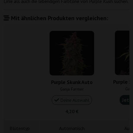
Linie als auch die lebendigen Farbtöne von Purple Kush suchen.
Mit ähnlichen Produkten vergleichen:
Purple S
Purple Skunk Auto
Gan
Ganja Farmer
Jetz
Deine Auswahl
4,20 €
5
Blütentyp
Automatisch
Aut