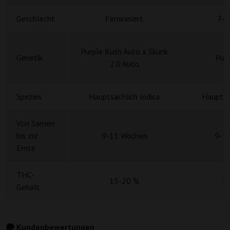
Geschlecht
Feminisiert
Fem
Purple Kush Auto x Skunk
Genetik
Purp
2.0 Auto
Spezies
Hauptsächlich Indica
Hauptsä
Von Samen
bis zur
9-11 Wochen
9-1
Ernte
THC-
15-20 %
1
Gehalt
Kundenbewertungen