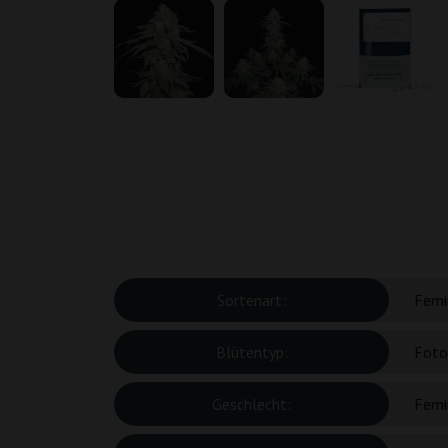
Sortenart:
Femin
Blütentyp:
Foto
Geschlecht:
Femin