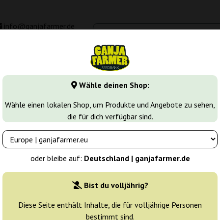
info@ganjafarmer.de
00 - 16:00
Seedbanken
Cannabis Sorten
Cannabis Stecklinge
M
Wähle deinen Shop:
rmer
Monster Kush
Wähle einen lokalen Shop, um Produkte und Angebote zu sehen,
die für dich verfügbar sind.
Züchter:
Ganja Farmer
oder bleibe auf:
Deutschland | ganjafarmer.de
Originalverpackung:
Bist du volljährig?
1 Samen
4
Diese Seite enthält Inhalte, die für volljährige Personen
bestimmt sind.
Nicht verfügbar
30% güns