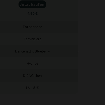
Jetzt kaufen
Jetzt k
4,90 €
24,0
Fotoperiode
Fotope
Feminisiert
Femini
Dancehall x Blueberry
Amnesia Haze x 
Hybride
Hybr
8-9 Wochen
8-9 Wo
16-18 %
22 