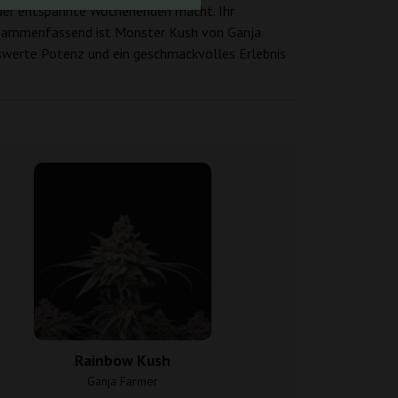
oder entspannte Wochenenden macht. Ihr
Zusammenfassend ist Monster Kush von Ganja
swerte Potenz und ein geschmackvolles Erlebnis
Rainbow Kush
Monster 
Ganja Farmer
Heavyweig