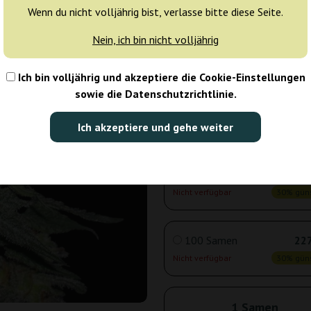
Wenn du nicht volljährig bist, verlasse bitte diese Seite.
Nein, ich bin nicht volljährig
3 Samen
10
Nicht verfügbar
30% güns
Ich bin volljährig und akzeptiere die Cookie-Einstellungen
sowie die Datenschutzrichtlinie.
5 Samen
16
Ich akzeptiere und gehe weiter
Nicht verfügbar
30% güns
10 Samen
28
Nicht verfügbar
30% güns
100 Samen
227
Nicht verfügbar
30% güns
1 Samen