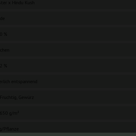
ter x Hindu Kush
ide
0 %
chen
2 %
erlich entspannend
 Fruchtig, Gewürz
650 g/m²
g/Pflanze