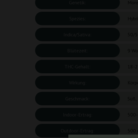
Genetik:
Mons
Spezies:
Hybr
Indica/Sativa:
50/5
Blütezeit:
9 Wo
THC-Gehalt:
18-2
Wirkung:
Körp
Geschmack:
Süß,
Indoor-Ertrag:
500-
Outdoor-Ertrag:
500 