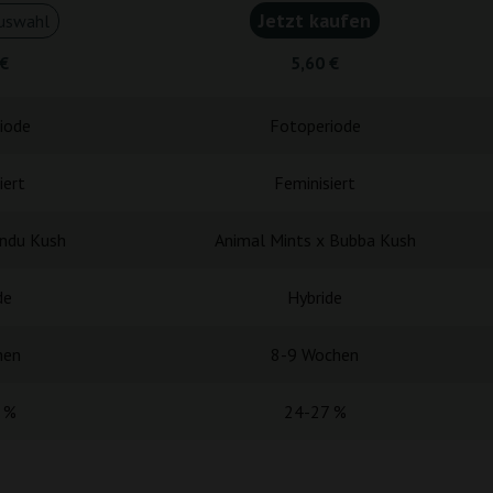
Jetzt kaufen
uswahl
 €
5,60 €
iode
Fotoperiode
iert
Feminisiert
indu Kush
Animal Mints x Bubba Kush
de
Hybride
hen
8-9 Wochen
 %
24-27 %