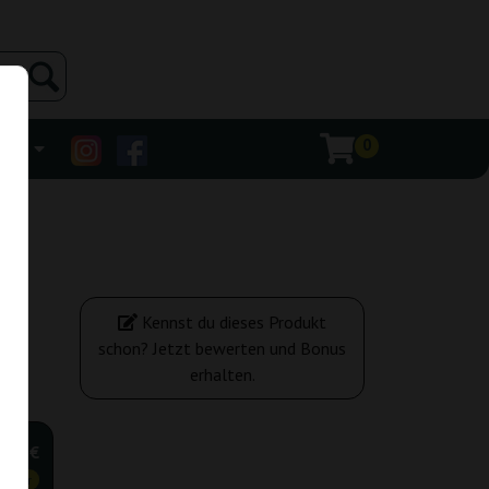
0
ehr
Kennst du dieses Produkt
schon? Jetzt bewerten und Bonus
erhalten.
,20 €
tiger