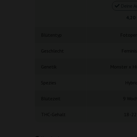
Deine A
4,20
Blütentyp
Fotoper
Geschlecht
Feminis
Genetik
Monster x H
Spezies
Hybri
Blütezeit
9 Woc
THC-Gehalt
18-22