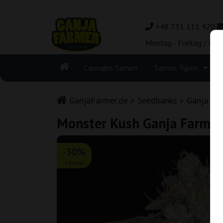
+48 731 111 420
Montag - Freitag / 08:
Cannabis Samen
Samen Typen
GanjaFarmer.de
Seedbanks
Ganja Fa
Monster Kush Ganja Farmer
-30%
+ Extras