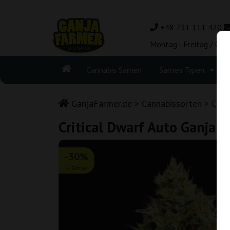
+48 731 111 420
Montag - Freitag / 08:
Cannabis Samen
Samen Typen
GanjaFarmer.de
Cannabissorten
Criti
Critical Dwarf Auto Ganja 
-30%
+ Extras