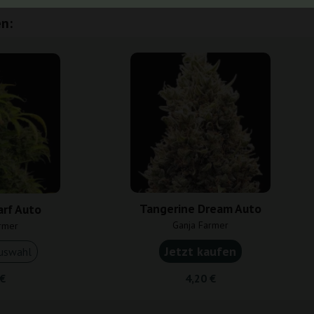
n:
Tangerine Dream Auto
arf Auto
Ganja Farmer
rmer
Jetzt kaufen
uswahl
 €
4,20 €