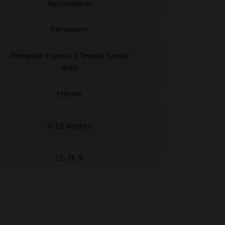
Automatisch
Automa
Feminisiert
Femini
Pineapple Express x Tequila Sunrise
Critical x North
Auto
Hybride
Hybr
9-10 Wochen
8 Woc
22-28 %
15-2