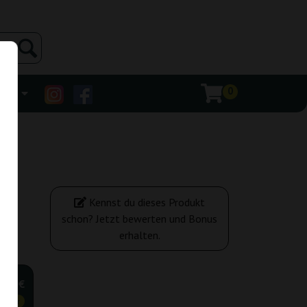
0
ehr
Kennst du dieses Produkt
schon? Jetzt bewerten und Bonus
erhalten.
,20 €
tiger