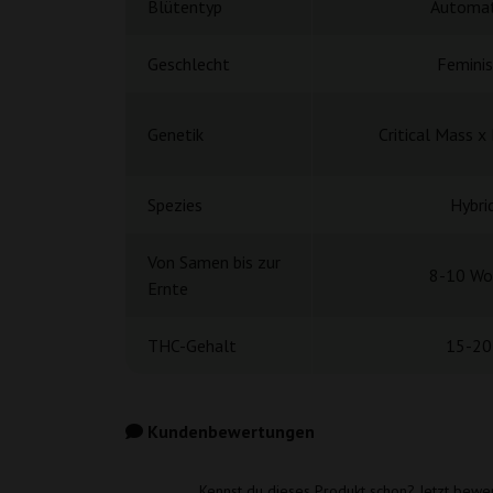
Blütentyp
Automat
Geschlecht
Feminis
Genetik
Critical Mass x
Spezies
Hybri
Von Samen bis zur
8-10 Wo
Ernte
THC-Gehalt
15-20
Kundenbewertungen
Kennst du dieses Produkt schon? Jetzt bewe