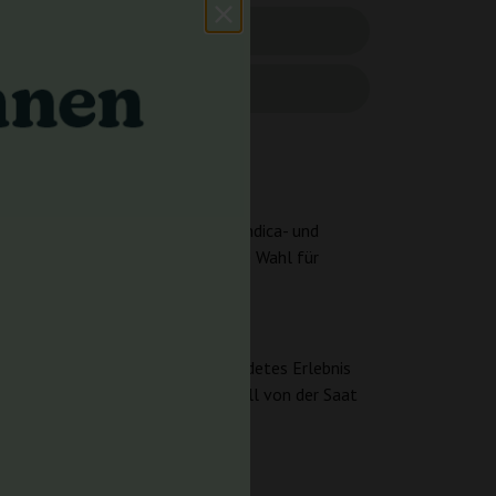
en Indica und Sativa
 ihre ausgewogene Mischung aus Indica- und
chtet und ist eine ausgezeichnete Wahl für
anja Farmer Seeds
ischung, die für ein gut abgerundetes Erlebnis
echselt Critical Dwarf Auto schnell von der Saat
en Anbauzyklus suchen.