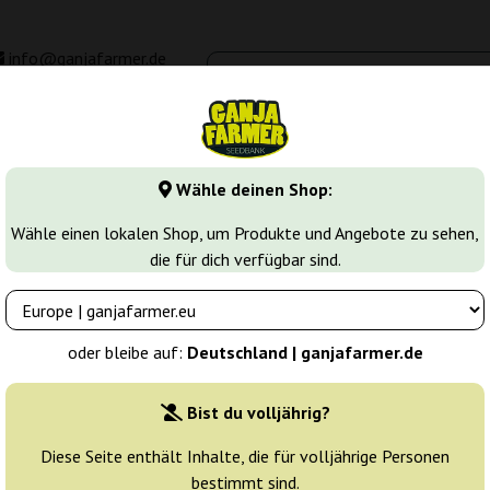
info@ganjafarmer.de
00 - 16:00
Seedbanken
Cannabis Sorten
Cannabis Stecklinge
M
Wähle deinen Shop:
cal
Critical Dwarf Auto
Wähle einen lokalen Shop, um Produkte und Angebote zu sehen,
die für dich verfügbar sind.
Farmer
Züchter:
Ganja Farmer
oder bleibe auf:
Deutschland | ganjafarmer.de
Originalverpackung:
Bist du volljährig?
1 Samen
4
Diese Seite enthält Inhalte, die für volljährige Personen
bestimmt sind.
Versand in 24 h
30% güns