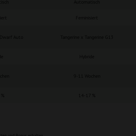
isch
Automatisch
iert
Feminisiert
 Dwarf Auto
Tangerine x Tangerine G13
de
Hybride
chen
9-11 Wochen
 %
14-17 %
rten und Bonus erhalten.