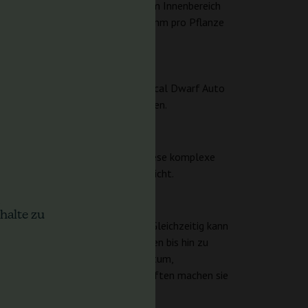
weise beträchtliche Erträge, die im Innenbereich
aubedingungen zwischen 30-150 Gramm pro Pflanze
s auch für persönliche Anbauer.
nce der Cannabinoide macht Critical Dwarf Auto
Anwender, die milde Linderung suchen.
 süße Noten gekennzeichnet ist. Diese komplexe
s auch neuere Enthusiasten anspricht.
halte zu
ie stimulierende Eigenschaften. Gleichzeitig kann
t, von geselligen Zusammenkünften bis hin zu
ekte Mischung aus schnellem Wachstum,
keit und ansprechenden Eigenschaften machen sie