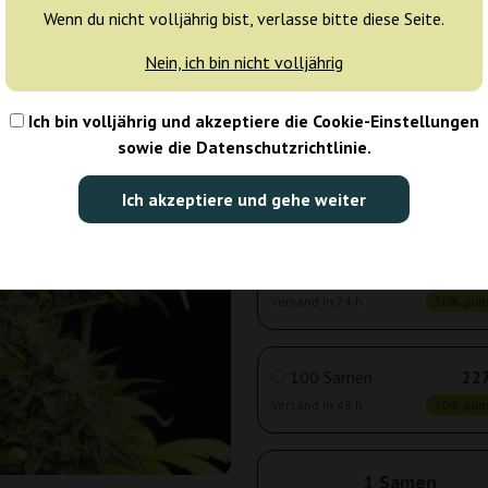
Wenn du nicht volljährig bist, verlasse bitte diese Seite.
Nein, ich bin nicht volljährig
3 Samen
10
Versand in 24 h
30% güns
Ich bin volljährig und akzeptiere die Cookie-Einstellungen
sowie die Datenschutzrichtlinie.
5 Samen
16
Ich akzeptiere und gehe weiter
Versand in 24 h
30% güns
10 Samen
28
Versand in 24 h
30% güns
100 Samen
227
Versand in 48 h
30% güns
1 Samen