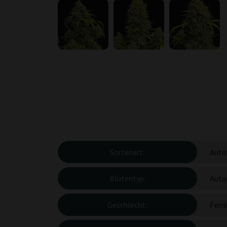
Sortenart:
Auto
Blütentyp:
Auto
Geschlecht:
Femin