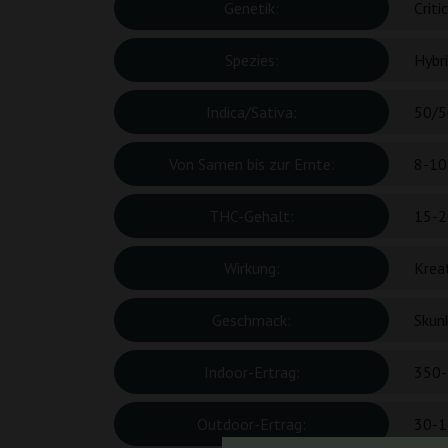
Genetik:
Crit
Spezies:
Hybr
Indica/Sativa:
50/5
Von Samen bis zur Ernte:
8-10
THC-Gehalt:
15-2
Wirkung:
Kreat
Geschmack:
Skunk
Indoor-Ertrag:
350-
Outdoor-Ertrag:
30-1