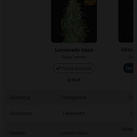
Ghost 
Lemonade Haze
Gan
Ganja Farmer
Jetz
Deine Auswahl
4,90 €
5
Blütentyp
Fotoperiode
Fot
Geschlecht
Feminisiert
Fem
Ghost T
Genetik
Lemon Haze
P